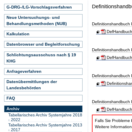
Definitionshand
G-DRG-/LG-Vorschlagsverfahren
Neue Untersuchungs- und
Behandlungsmethoden (NUB)
Definitionshandbuch
DefHandbuch
Kalkulation
Datenbrowser und Begleitforschung
Definitionshandbuch
Schlichtungsausschuss nach § 19
DefHandbuch
KHG
Anfrageverfahren
Definitionshandbuch
Datenübermittlungen der
Definitionsh
Landesbehörden
FAQ
Definitionshandbuch
Archiv
DefHandbuch_
Tabellarisches Archiv Systemjahre 2018
- 2022
Falls Sie Probleme 
Tabellarisches Archiv Systemjahre 2013
Weitere Informatio
- 2017