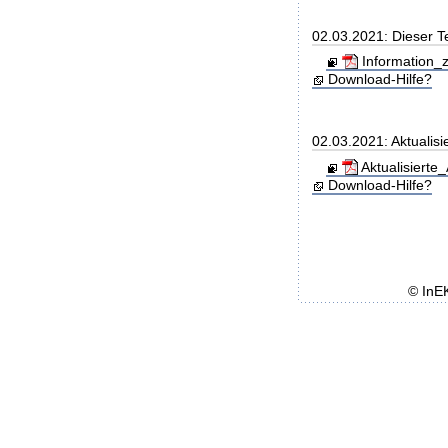
02.03.2021: Dieser T
Information_z
Download-Hilfe?
02.03.2021: Aktualisi
Aktualisiert
Download-Hilfe?
© InE