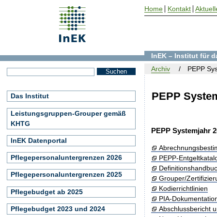
Home
Kontakt
Aktuell
InEK – Institut für
Archiv
PEPP Sys
PEPP System
Das Institut
Leistungsgruppen-Grouper gemäß
KHTG
PEPP Systemjahr 2
InEK Datenportal
Abrechnungsbest
Pflegepersonaluntergrenzen 2026
PEPP-Entgeltkatal
Definitionshandbu
Pflegepersonaluntergrenzen 2025
Grouper/Zertifizie
Kodierrichtlinien
Pflegebudget ab 2025
PIA-Dokumentatio
Pflegebudget 2023 und 2024
Abschlussbericht 