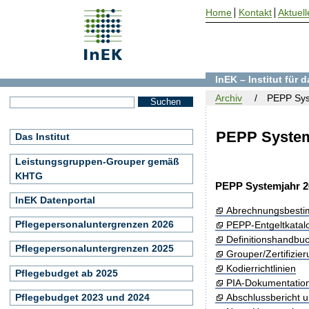
Home
Kontakt
Aktuell
InEK – Institut für
Archiv
PEPP Sys
PEPP System
Das Institut
Leistungsgruppen-Grouper gemäß
KHTG
PEPP Systemjahr 2
InEK Datenportal
Abrechnungsbest
Pflegepersonaluntergrenzen 2026
PEPP-Entgeltkatal
Definitionshandbu
Pflegepersonaluntergrenzen 2025
Grouper/Zertifizie
Kodierrichtlinien
Pflegebudget ab 2025
PIA-Dokumentatio
Pflegebudget 2023 und 2024
Abschlussbericht 