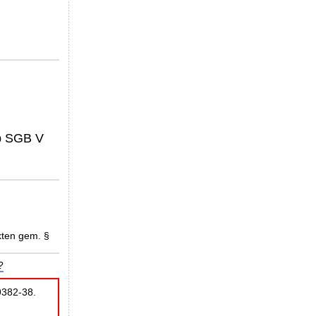
4b SGB V
kten gem. §
?
9382-38.