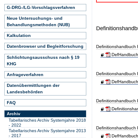
G-DRG-/LG-Vorschlagsverfahren
Neue Untersuchungs- und
Behandlungsmethoden (NUB)
Definitionshand
Kalkulation
Datenbrowser und Begleitforschung
Definitionshandbuch
DefHandbuch
Schlichtungsausschuss nach § 19
KHG
Definitionshandbuch
Anfrageverfahren
DefHandbuch
Datenübermittlungen der
Landesbehörden
Definitionshandbuch
FAQ
Definitionsh
Archiv
Tabellarisches Archiv Systemjahre 2018
- 2022
Definitionshandbuch
Tabellarisches Archiv Systemjahre 2013
- 2017
DefHandbuch_