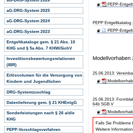
PEPP-Entgelt
aG-DRG-System 2025
aG-DRG-System 2024
PEPP Entgeltkatalog
PEPP-Entgelt
aG-DRG-System 2023
Entgeltkataloge gem. § 21 Abs. 10
KHG und § 5a Abs. 7 KHWiSichV
Modellvorhaben 
Investitionsbewertungsrelationen
(IBR)
25.06.2013: Vereinb
Erlösvolumen für die Versorgung von
Modellvorhab
Kindern und Jugendlichen
DRG-Systemzuschlag
25.06.2013: Formbla
Datenlieferung gem. § 21 KHEntgG
64b SGB V
Modellvorhab
Sonderleistungen nach § 26 a/d/e
KHG
Falls Sie Probleme 
Weitere Informatio
PEPP-Vorschlagsverfahren