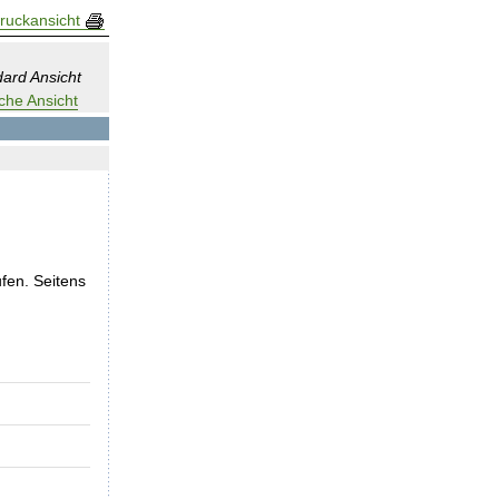
ruckansicht
ard Ansicht
che Ansicht
fen. Seitens
S20260001
Klärung Kodierung und Abrechnung des OP
KRH Klinikum Region Hannover
15.05.2026