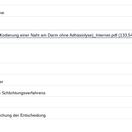
me
odierung einer Naht am Darm ohne Adhäsiolyse)_Internet.pdf (133,5
er
s Schlichtungsverfahrens
lichung der Entscheidung