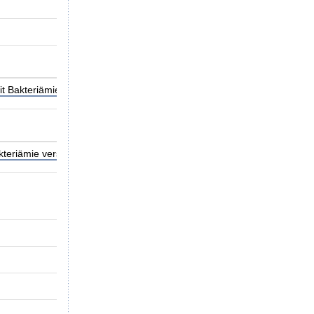
Verfahren abgeschlossen
21.01.2025
t Bakteriämie verschlüsselt)_Internet.pdf (157,42 kB)
Download-Hilf
teriämie verschlüsselt) 21 01 2025.pdf (65,97 kB)
Download-Hilfe?
S20240002
Kodierung einer Naht am Darm ohne Adhäsi
Borromäus Hospital Leer gGmbH
11.06.2024