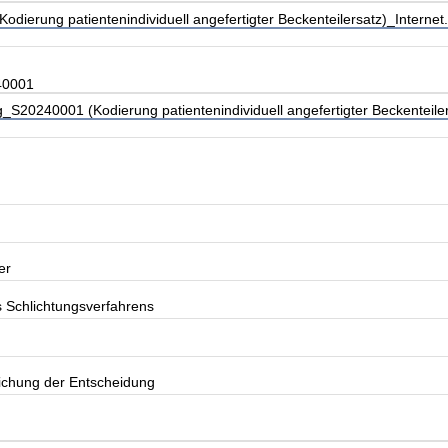
dierung patientenindividuell angefertigter Beckenteilersatz)_Internet
40001
S20240001 (Kodierung patientenindividuell angefertigter Beckenteiler
er
s Schlichtungsverfahrens
lichung der Entscheidung