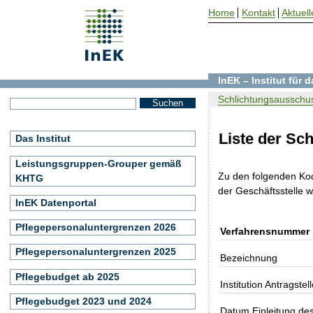
Home
Kontakt
Aktuell
InEK – Institut für
Schlichtungsausschus
Liste der Sc
Das Institut
Leistungsgruppen-Grouper gemäß
Zu den folgenden Ko
KHTG
der Geschäftsstelle 
InEK Datenportal
Pflegepersonaluntergrenzen 2026
Verfahrensnummer
Pflegepersonaluntergrenzen 2025
Bezeichnung
Pflegebudget ab 2025
Institution Antragstell
Pflegebudget 2023 und 2024
Datum Einleitung de