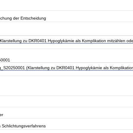
lichung der Entscheidung
arstellung zu DKR0401 Hypoglykämie als Komplikation mitzählen oder 
50001
_S20250001 (Klarstellung zu DKR0401 Hypoglykämie als Komplikation m
er
s Schlichtungsverfahrens