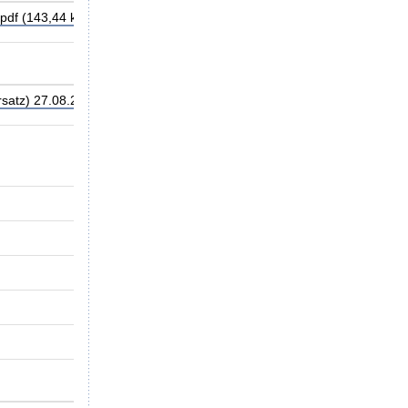
.pdf (143,44 kB)
Download-Hilfe?
satz) 27.08.2024.pdf (49,99 kB)
Download-Hilfe?
S20230003
Ist die Anlagerung von Knochenfragmenten
GKV-Spitzenverband
19.05.2023
Verfahren abgeschlossen
10.08.2023