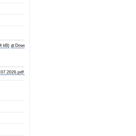
Verfahren abgeschlossen
29.07.2026
4 kB)
Download-Hilfe?
07.2026.pdf (72,34 kB)
Download-Hilfe?
S20250001
Klarstellung zu DKR0401: Hypoglykämie als
Städtisches Klinikum Dresden
20.08.2025