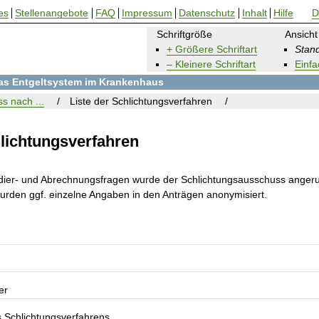
es
Stellenangebote
FAQ
Impressum
Datenschutz
Inhalt
Hilfe
D
Schriftgröße
Ansicht
+ Größere Schriftart
Stand
– Kleinere Schriftart
Einfa
 das Entgeltsystem im Krankenhaus
s nach ...
Liste der Schlichtungsverfahren
hlichtungsverfahren
dier- und Abrechnungsfragen wurde der Schlichtungsausschuss angeru
wurden ggf. einzelne Angaben in den Anträgen anonymisiert.
er
s Schlichtungsverfahrens