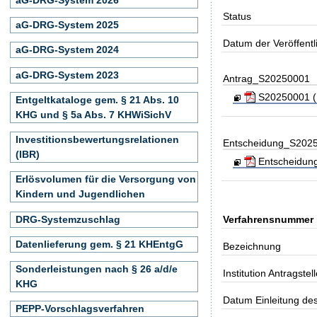
Status
aG-DRG-System 2025
Datum der Veröffent
aG-DRG-System 2024
aG-DRG-System 2023
Antrag_S20250001
S20250001 (Kl
Entgeltkataloge gem. § 21 Abs. 10
KHG und § 5a Abs. 7 KHWiSichV
Investitionsbewertungsrelationen
Entscheidung_S202
(IBR)
Entscheidung
Erlösvolumen für die Versorgung von
Kindern und Jugendlichen
DRG-Systemzuschlag
Verfahrensnummer
Datenlieferung gem. § 21 KHEntgG
Bezeichnung
Sonderleistungen nach § 26 a/d/e
Institution Antragstell
KHG
Datum Einleitung de
PEPP-Vorschlagsverfahren