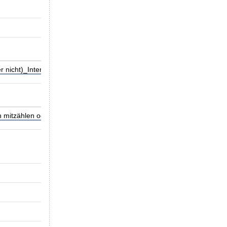
Verfahren abgeschlossen
05.11.2025
nicht)_Internet.pdf (77,22 kB)
Download-Hilfe?
itzählen oder nicht) 05.11.2025.pdf (50,25 kB)
Download-Hilfe?
S20240003
Kodierung einer Bakteriämie: Wie wird eine 
Klinikum Fulda gAG
23.10.2024