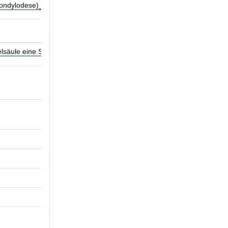
ndylodese)_Internet.pdf (145,41 kB)
Download-Hilfe?
säule eine Spondylodese) 10.08.2023.pdf (49,33 kB)
Download-Hil
S20230002
Kann bei einer Infektion mit SARS-CoV-2 de
Lokalisation) angegeben werden?
GKV-Spitzenverband
14.04.2023
Verfahren abgeschlossen
07.07.2023