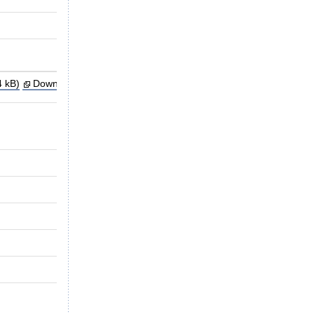
vom Antragsteller zurückgezogen
04.07.2024
4 kB)
Download-Hilfe?
S20240001
Kodierung patientenindividuell angefertigte
Orthopädische Klinik Volmarstein
10.06.2024
Verfahren abgeschlossen
27.08.2024