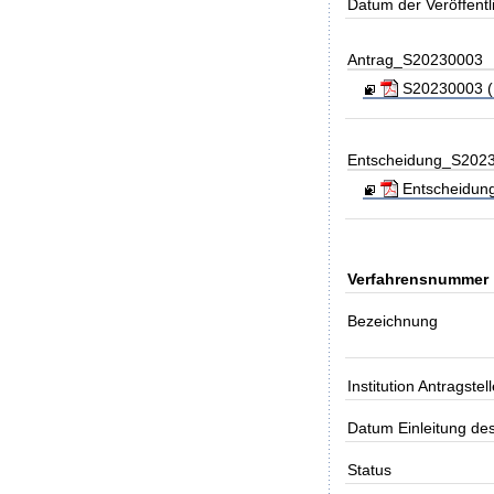
Datum der Veröffent
Antrag_S20230003
S20230003 (I
Entscheidung_S202
Entscheidung
Verfahrensnummer
Bezeichnung
Institution Antragstell
Datum Einleitung de
Status