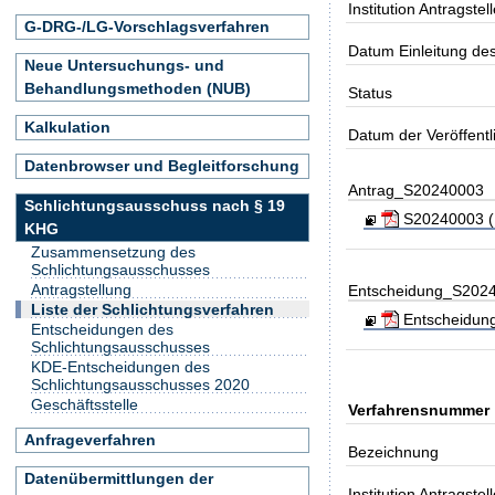
Institution Antragstell
G-DRG-/LG-Vorschlagsverfahren
Datum Einleitung de
Neue Untersuchungs- und
Behandlungsmethoden (NUB)
Status
Kalkulation
Datum der Veröffent
Datenbrowser und Begleitforschung
Antrag_S20240003
Schlichtungsausschuss nach § 19
S20240003 (Ko
KHG
Zusammensetzung des
Schlichtungsausschusses
Antragstellung
Entscheidung_S202
Liste der Schlichtungsverfahren
Entscheidung_
Entscheidungen des
Schlichtungsausschusses
KDE-Entscheidungen des
Schlichtungsausschusses 2020
Geschäftsstelle
Verfahrensnummer
Anfrageverfahren
Bezeichnung
Datenübermittlungen der
Institution Antragstell