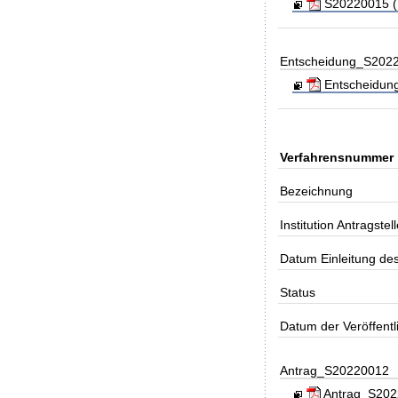
S20220015 (K
Entscheidung_S202
Entscheidung
Verfahrensnummer
Bezeichnung
Institution Antragstell
Datum Einleitung de
Status
Datum der Veröffent
Antrag_S20220012
Antrag_S2022