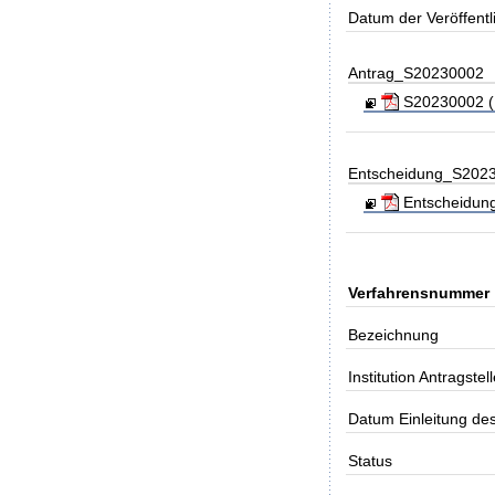
Datum der Veröffent
Antrag_S20230002
S20230002 (Ka
Entscheidung_S202
Entscheidung
Verfahrensnummer
Bezeichnung
Institution Antragstell
Datum Einleitung de
Status