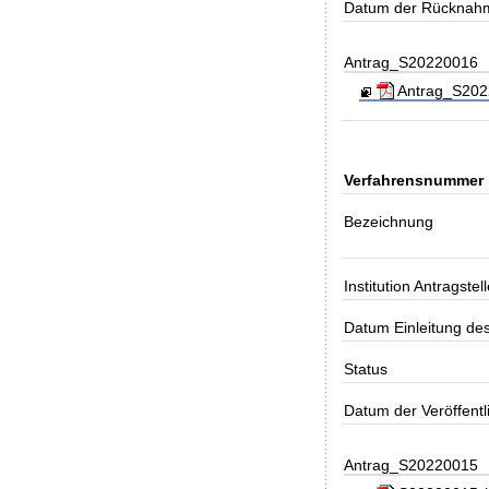
Datum der Rücknah
Antrag_S20220016
Antrag_S2022
Verfahrensnummer
Bezeichnung
Institution Antragstell
Datum Einleitung de
Status
Datum der Veröffent
Antrag_S20220015