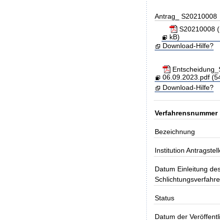
Antrag_ S20210008
S20210008 (Be
kB)
Download-Hilfe?
Entscheidung_S
06.09.2023.pdf (5
Download-Hilfe?
Verfahrensnummer
Bezeichnung
Institution Antragstell
Datum Einleitung de
Schlichtungsverfahr
Status
Datum der Veröffentl