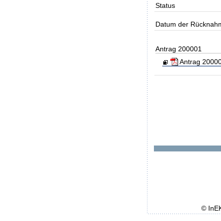
Status
Datum der Rücknah
Antrag 200001
Antrag 20000
© InE