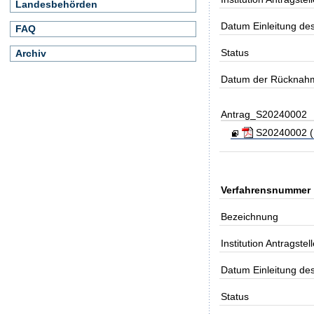
Landesbehörden
Datum Einleitung de
FAQ
Status
Archiv
Datum der Rücknah
Antrag_S20240002
S20240002 (K
Verfahrensnummer
Bezeichnung
Institution Antragstell
Datum Einleitung de
Status