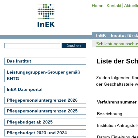
Home
Kontakt
Aktuell
InEK – Institut für
Schlichtungsausschus
Liste der Sc
Das Institut
Leistungsgruppen-Grouper gemäß
Zu den folgenden Ko
KHTG
der Geschäftsstelle 
InEK Datenportal
Pflegepersonaluntergrenzen 2026
Verfahrensnummer
Pflegepersonaluntergrenzen 2025
Bezeichnung
Pflegebudget ab 2025
Institution Antragstell
Pflegebudget 2023 und 2024
Datum Einleitung de