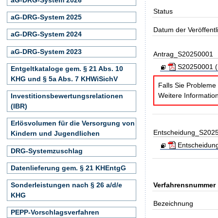
Status
aG-DRG-System 2025
Datum der Veröffent
aG-DRG-System 2024
aG-DRG-System 2023
Antrag_S20250001
S20250001 (Kl
Entgeltkataloge gem. § 21 Abs. 10
KHG und § 5a Abs. 7 KHWiSichV
Falls Sie Probleme
Weitere Informati
Investitionsbewertungsrelationen
(IBR)
Erlösvolumen für die Versorgung von
Entscheidung_S202
Kindern und Jugendlichen
Entscheidung
DRG-Systemzuschlag
Datenlieferung gem. § 21 KHEntgG
Verfahrensnummer
Sonderleistungen nach § 26 a/d/e
KHG
Bezeichnung
PEPP-Vorschlagsverfahren