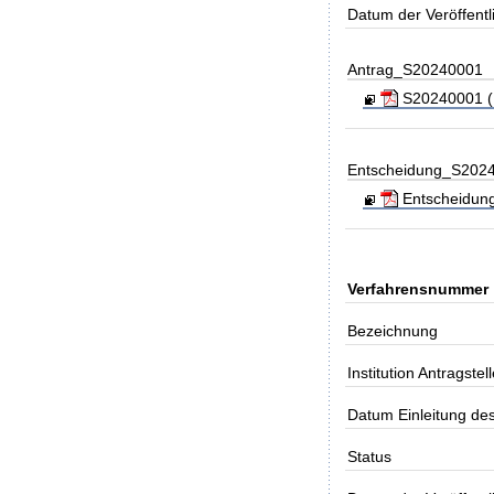
Datum der Veröffent
Antrag_S20240001
S20240001 (Ko
Entscheidung_S202
Entscheidung_
Verfahrensnummer
Bezeichnung
Institution Antragstell
Datum Einleitung de
Status