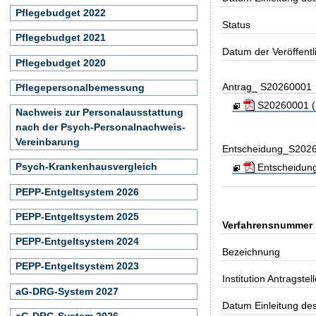
Pflegebudget 2022
Status
Pflegebudget 2021
Datum der Veröffent
Pflegebudget 2020
Antrag_ S20260001
Pflegepersonalbemessung
S20260001 (K
Nachweis zur Personalausstattung
nach der Psych-Personalnachweis-
Vereinbarung
Entscheidung_S202
Psych-Krankenhausvergleich
Entscheidung
PEPP-Entgeltsystem 2026
PEPP-Entgeltsystem 2025
Verfahrensnummer
PEPP-Entgeltsystem 2024
Bezeichnung
PEPP-Entgeltsystem 2023
Institution Antragstell
aG-DRG-System 2027
Datum Einleitung de
aG-DRG-System 2026