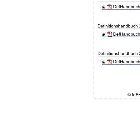
DefHandbuch
Definitionshandbuch
DefHandbuch
Definitionshandbuch
DefHandbuch
© InE