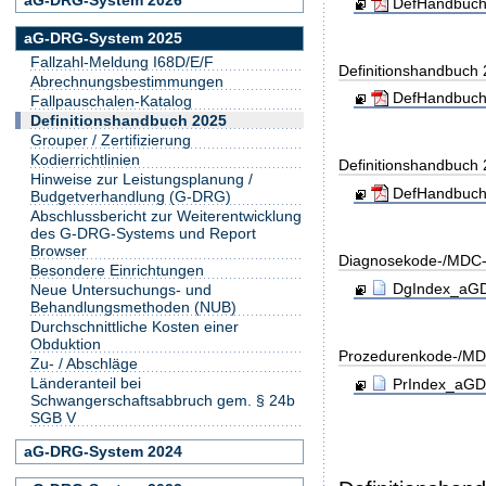
DefHandbuch
aG-DRG-System 2025
Fallzahl-Meldung I68D/E/F
Definitionshandbuch
Abrechnungsbestimmungen
DefHandbuch
Fallpauschalen-Katalog
Definitionshandbuch 2025
Grouper / Zertifizierung
Kodierrichtlinien
Definitionshandbuch
Hinweise zur Leistungsplanung /
DefHandbuch
Budgetverhandlung (G-DRG)
Abschlussbericht zur Weiterentwicklung
des G-DRG-Systems und Report
Browser
Diagnosekode-/MDC-
Besondere Einrichtungen
DgIndex_aGDR
Neue Untersuchungs- und
Behandlungsmethoden (NUB)
Durchschnittliche Kosten einer
Obduktion
Prozedurenkode-/MD
Zu- / Abschläge
Länderanteil bei
PrIndex_aGDR
Schwangerschaftsabbruch gem. § 24b
SGB V
aG-DRG-System 2024