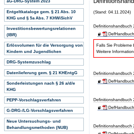
Definitionshan
aG-DRG-System 2023
Entgeltkataloge gem. § 21 Abs. 10
(Stand: 04.11.2024)
KHG und § 5a Abs. 7 KHWiSichV
Definitionshandbuch
Investitionsbewertungsrelationen
DefHandbuch
(IBR)
Falls Sie Probleme 
Erlösvolumen für die Versorgung von
Weitere Informatio
Kindern und Jugendlichen
DRG-Systemzuschlag
Datenlieferung gem. § 21 KHEntgG
Definitionshandbuch
DefHandbuch
Sonderleistungen nach § 26 a/d/e
KHG
Definitionshandbuch
PEPP-Vorschlagsverfahren
DefHandbuch
G-DRG-/LG-Vorschlagsverfahren
Neue Untersuchungs- und
Definitionshandbuch
Behandlungsmethoden (NUB)
DefHandbuch