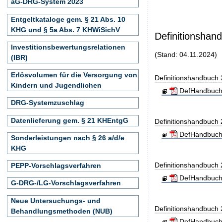
aG-DRG-System 2023
Entgeltkataloge gem. § 21 Abs. 10
KHG und § 5a Abs. 7 KHWiSichV
Definitionshan
Investitionsbewertungsrelationen
(Stand: 04.11.2024)
(IBR)
Erlösvolumen für die Versorgung von
Definitionshandbuch
Kindern und Jugendlichen
DefHandbuch
DRG-Systemzuschlag
Datenlieferung gem. § 21 KHEntgG
Definitionshandbuch
DefHandbuch
Sonderleistungen nach § 26 a/d/e
KHG
Definitionshandbuch
PEPP-Vorschlagsverfahren
DefHandbuch
G-DRG-/LG-Vorschlagsverfahren
Neue Untersuchungs- und
Definitionshandbuch
Behandlungsmethoden (NUB)
DefHandbuch