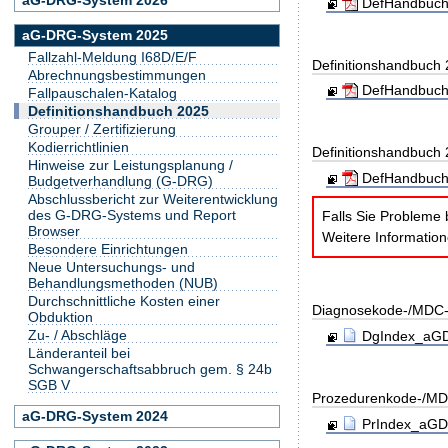
DefHandbuch
aG-DRG-System 2025
Fallzahl-Meldung I68D/E/F
Definitionshandbuch
Abrechnungsbestimmungen
DefHandbuch
Fallpauschalen-Katalog
Definitionshandbuch 2025
Grouper / Zertifizierung
Kodierrichtlinien
Definitionshandbuch
Hinweise zur Leistungsplanung /
DefHandbuch
Budgetverhandlung (G-DRG)
Abschlussbericht zur Weiterentwicklung
des G-DRG-Systems und Report
Falls Sie Probleme 
Browser
Weitere Informatio
Besondere Einrichtungen
Neue Untersuchungs- und
Behandlungsmethoden (NUB)
Durchschnittliche Kosten einer
Diagnosekode-/MDC-
Obduktion
Zu- / Abschläge
DgIndex_aGDR
Länderanteil bei
Schwangerschaftsabbruch gem. § 24b
SGB V
Prozedurenkode-/MD
aG-DRG-System 2024
PrIndex_aGDR