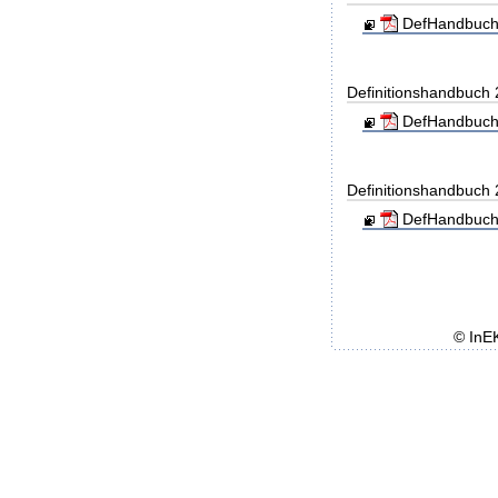
DefHandbuch
Definitionshandbuch
DefHandbuch
Definitionshandbuch
DefHandbuch
© InE