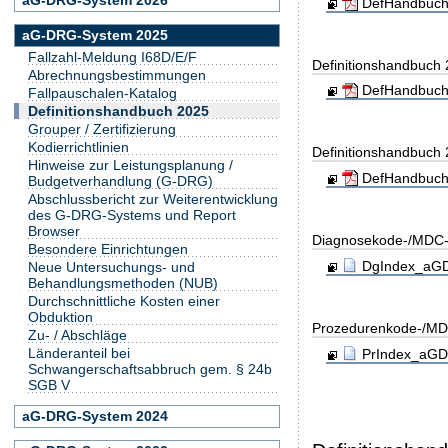
DefHandbuch
aG-DRG-System 2025
Fallzahl-Meldung I68D/E/F
Definitionshandbuch
Abrechnungsbestimmungen
DefHandbuch
Fallpauschalen-Katalog
Definitionshandbuch 2025
Grouper / Zertifizierung
Kodierrichtlinien
Definitionshandbuch
Hinweise zur Leistungsplanung /
DefHandbuch
Budgetverhandlung (G-DRG)
Abschlussbericht zur Weiterentwicklung
des G-DRG-Systems und Report
Browser
Diagnosekode-/MDC-
Besondere Einrichtungen
DgIndex_aGDR
Neue Untersuchungs- und
Behandlungsmethoden (NUB)
Durchschnittliche Kosten einer
Obduktion
Prozedurenkode-/MD
Zu- / Abschläge
Länderanteil bei
PrIndex_aGDR
Schwangerschaftsabbruch gem. § 24b
SGB V
aG-DRG-System 2024