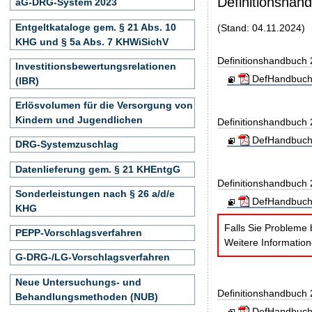
Definitionshan
aG-DRG-System 2023
Entgeltkataloge gem. § 21 Abs. 10
(Stand: 04.11.2024)
KHG und § 5a Abs. 7 KHWiSichV
Definitionshandbuch
Investitionsbewertungsrelationen
DefHandbuch
(IBR)
Erlösvolumen für die Versorgung von
Kindern und Jugendlichen
Definitionshandbuch
DefHandbuch
DRG-Systemzuschlag
Datenlieferung gem. § 21 KHEntgG
Definitionshandbuch
Sonderleistungen nach § 26 a/d/e
DefHandbuch
KHG
Falls Sie Probleme 
PEPP-Vorschlagsverfahren
Weitere Informatio
G-DRG-/LG-Vorschlagsverfahren
Neue Untersuchungs- und
Definitionshandbuch
Behandlungsmethoden (NUB)
DefHandbuch