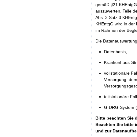
gemäß §21 KHEntgG f
auszuwerten. Teile d
Abs. 3 Satz 3 KHEntg
KHEntgG wird in der b
im Rahmen der Beglei
Die Datenauswertung 
Datenbasis,
Krankenhaus-Stru
vollstationäre F
Versorgung: dem
Versorgungsges
teilstationäre F
G-DRG-System (ho
Bitte beachten Sie 
Beachten Sie bitte
und zur Datenaufbe