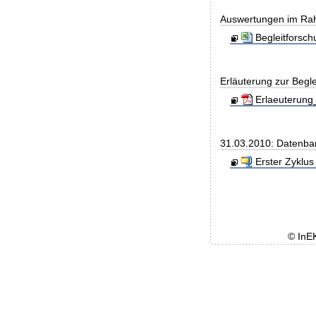
Auswertungen im Rah
Begleitforsc
Erläuterung zur Begl
Erlaeuterung_
31.03.2010: Datenba
Erster Zyklus
© InE