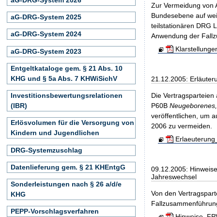
Zur Vermeidung von A
Bundesebene auf weit
aG-DRG-System 2025
teilstationären DRG 
aG-DRG-System 2024
Anwendung der Fall
Klarstellung
aG-DRG-System 2023
Entgeltkataloge gem. § 21 Abs. 10
KHG und § 5a Abs. 7 KHWiSichV
21.12.2005: Erläute
Investitionsbewertungsrelationen
Die Vertragsparteien
(IBR)
P60B
Neugeborenes, 
veröffentlichen, um a
Erlösvolumen für die Versorgung von
2006 zu vermeiden.
Kindern und Jugendlichen
Erlaeuterung
DRG-Systemzuschlag
Datenlieferung gem. § 21 KHEntgG
09.12.2005: Hinweis
Jahreswechsel
Sonderleistungen nach § 26 a/d/e
Von den Vertragspar
KHG
Fallzusammenführungs
PEPP-Vorschlagsverfahren
Hinweise_FPV