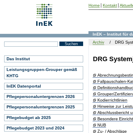
Home
Kontakt
Aktuell
InEK – Institut für
Archiv
DRG Syst
DRG Systemj
Das Institut
Leistungsgruppen-Grouper gemäß
Abrechnungsbest
KHTG
Fallpauschalen-Ka
InEK Datenportal
Definitionshandbu
Grouper/Zertifizie
Pflegepersonaluntergrenzen 2026
Kodierrichtlinien
Hinweise zur Leis
Pflegepersonaluntergrenzen 2025
Abschlussbericht 
Pflegebudget ab 2025
Besondere Einrich
NUB
Pflegebudget 2023 und 2024
Zu- / Abschläge