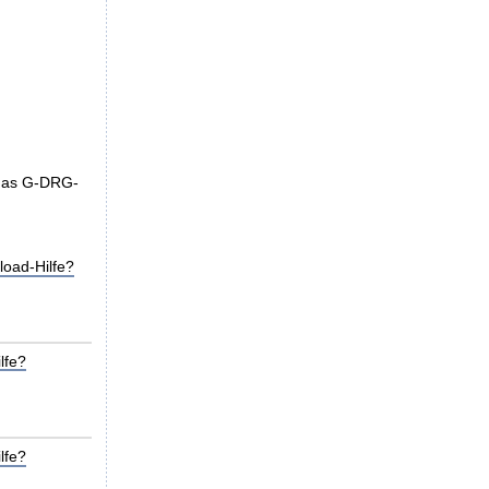
 das G-DRG-
oad-Hilfe?
lfe?
lfe?