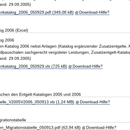
and: 29.09.2005)
enkatalog_2006_050929.pdf (349,08 kB)
Download-Hilfe?
og 2006 (Excel)
log 2006
n-Katalog 2006 nebst Anlagen (Katalog ergänzender Zusatzentgelte, 
llpauschalen sachgerecht vergüteter Leistungen, Zusatzentgelt-Katalo
and: 29.09.2005)
enkatalog_2006_050929.xls (725 kB)
Download-Hilfe?
ischen den Entgelt-Katalogen 2005 und 2006
belle_V2005V2006_050913.xls (1,24 MB)
Download-Hilfe?
rationstabelle
n_Migrationstabelle_050913.pdf (63,94 kB)
Download-Hilfe?