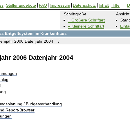
es
Stellenangebote
FAQ
Impressum
Datenschutz
Inhalt
Hilfe
D
Schriftgröße
Ansicht
+ Größere Schriftart
Stand
– Kleinere Schriftart
Einfa
 das Entgeltsystem im Krankenhaus
emjahr 2006 Datenjahr 2004
ahr 2006 Datenjahr 2004
immungen
talog
ch
rung
tungsplanung / Budgetverhandlung
und Report-Browser
tungen