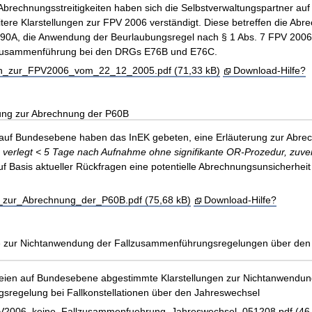
brechnungsstreitigkeiten haben sich die Selbstverwaltungspartner auf
ere Klarstellungen zur FPV 2006 verständigt. Diese betreffen die Abr
L90A, die Anwendung der Beurlaubungsregel nach § 1 Abs. 7 FPV 2006
zusammenführung bei den DRGs E76B und E76C.
en_zur_FPV2006_vom_22_12_2005.pdf (71,33 kB)
Download-Hilfe?
rung zur Abrechnung der P60B
 auf Bundesebene haben das InEK gebeten, eine Erläuterung zur Abre
verlegt < 5 Tage nach Aufnahme ohne signifikante
OR-Prozedur, zuver
uf Basis aktueller Rückfragen eine potentielle Abrechnungsunsicherheit
_zur_Abrechnung_der_P60B.pdf (75,68 kB)
Download-Hilfe?
e zur Nichtanwendung der Fallzusammenführungsregelungen über den
teien auf Bundesebene abgestimmte Klarstellungen zur Nichtanwendun
regelung bei Fallkonstellationen über den Jahreswechsel
2006_keine_Fallzusammenfuehrung_Jahreswechsel_051208.pdf (46,