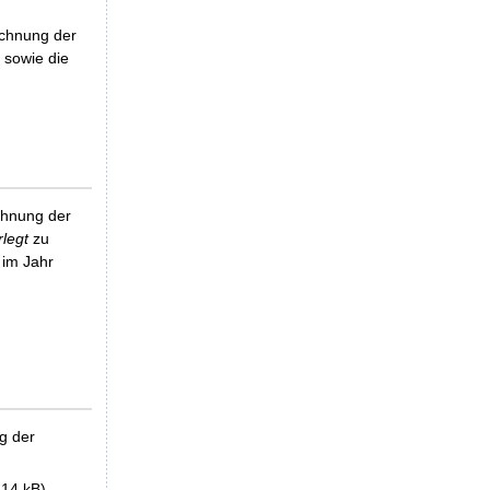
echnung der
 sowie die
chnung der
legt
zu
 im Jahr
g der
14 kB)