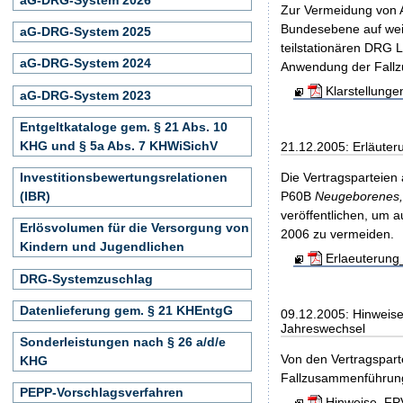
Zur Vermeidung von A
Bundesebene auf weit
aG-DRG-System 2025
teilstationären DRG 
aG-DRG-System 2024
Anwendung der Fall
Klarstellung
aG-DRG-System 2023
Entgeltkataloge gem. § 21 Abs. 10
KHG und § 5a Abs. 7 KHWiSichV
21.12.2005: Erläute
Investitionsbewertungsrelationen
Die Vertragsparteien
(IBR)
P60B
Neugeborenes, 
veröffentlichen, um a
Erlösvolumen für die Versorgung von
2006 zu vermeiden.
Kindern und Jugendlichen
Erlaeuterung
DRG-Systemzuschlag
Datenlieferung gem. § 21 KHEntgG
09.12.2005: Hinweis
Jahreswechsel
Sonderleistungen nach § 26 a/d/e
Von den Vertragspar
KHG
Fallzusammenführungs
PEPP-Vorschlagsverfahren
Hinweise_FPV