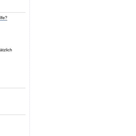
lfe?
ätzlich