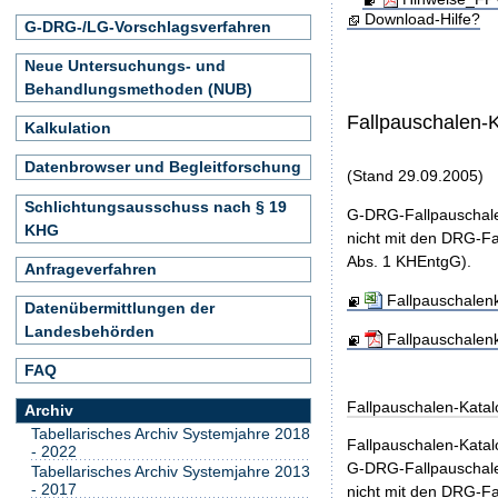
Download-Hilfe?
G-DRG-/LG-Vorschlagsverfahren
Neue Untersuchungs- und
Behandlungsmethoden (NUB)
Fallpauschalen-
Kalkulation
Datenbrowser und Begleitforschung
(Stand 29.09.2005)
Schlichtungsausschuss nach § 19
G-DRG-Fallpauschale
KHG
nicht mit den DRG-Fa
Abs. 1 KHEntgG).
Anfrageverfahren
Fallpauschalen
Datenübermittlungen der
Landesbehörden
Fallpauschalen
FAQ
Fallpauschalen-Kata
Archiv
Tabellarisches Archiv Systemjahre 2018
Fallpauschalen-Kata
- 2022
G-DRG-Fallpauschale
Tabellarisches Archiv Systemjahre 2013
- 2017
nicht mit den DRG-Fa