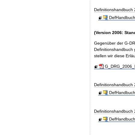
Definitionshandbuch
DefHandbuch
(Version 2006: Stan
Gegenüber der G-DRG
Definitionshandbuch g
stellen wir diese Er
G_DRG_2006_Ein
Definitionshandbuch
DefHandbuch
Definitionshandbuch
DefHandbuch