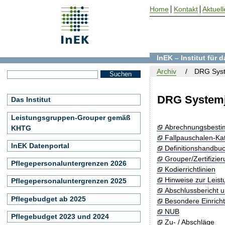
Home
Kontakt
Aktuell
InEK – Institut für
Archiv
DRG Syst
DRG Systemj
Das Institut
Leistungsgruppen-Grouper gemäß
Abrechnungsbest
KHTG
Fallpauschalen-Ka
InEK Datenportal
Definitionshandbu
Grouper/Zertifizie
Pflegepersonaluntergrenzen 2026
Kodierrichtlinien
Hinweise zur Leis
Pflegepersonaluntergrenzen 2025
Abschlussbericht 
Pflegebudget ab 2025
Besondere Einrich
NUB
Pflegebudget 2023 und 2024
Zu- / Abschläge