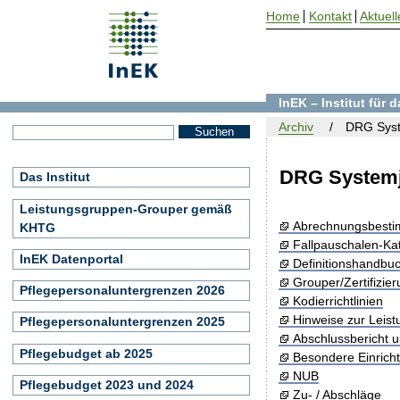
Home
Kontakt
Aktuell
InEK – Institut für
Archiv
DRG Syst
DRG Systemj
Das Institut
Leistungsgruppen-Grouper gemäß
Abrechnungsbest
KHTG
Fallpauschalen-Ka
InEK Datenportal
Definitionshandbu
Grouper/Zertifizie
Pflegepersonaluntergrenzen 2026
Kodierrichtlinien
Hinweise zur Leis
Pflegepersonaluntergrenzen 2025
Abschlussbericht 
Pflegebudget ab 2025
Besondere Einrich
NUB
Pflegebudget 2023 und 2024
Zu- / Abschläge