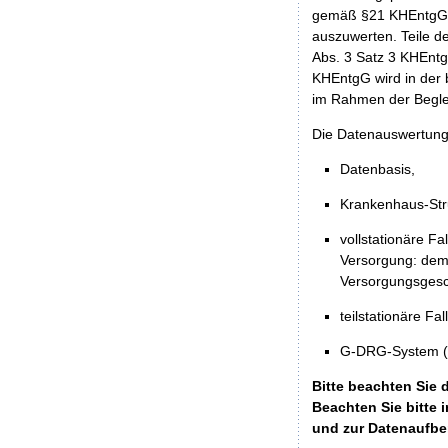
gemäß §21 KHEntgG f
auszuwerten. Teile d
Abs. 3 Satz 3 KHEntg
KHEntgG wird in der b
im Rahmen der Beglei
Die Datenauswertung 
Datenbasis,
Krankenhaus-Stru
vollstationäre F
Versorgung: dem
Versorgungsges
teilstationäre F
G-DRG-System (ho
Bitte beachten Sie 
Beachten Sie bitte
und zur Datenaufbe