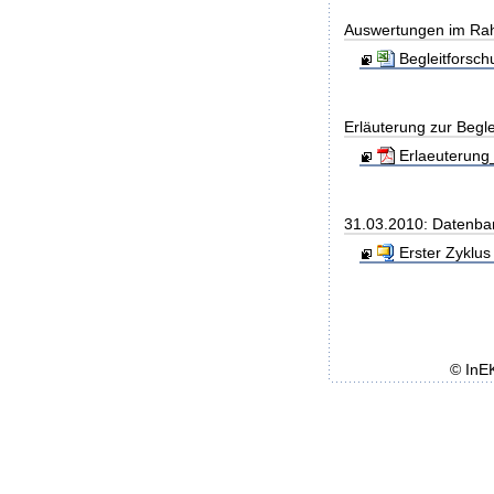
Auswertungen im Rah
Begleitforsc
Erläuterung zur Begl
Erlaeuterung_
31.03.2010: Datenba
Erster Zyklus
© InE