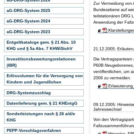
Zur Vermeidung von A
Bundesebene auf weit
aG-DRG-System 2025
teilstationären DRG 
aG-DRG-System 2024
Anwendung der Fall
Klarstellung
aG-DRG-System 2023
Entgeltkataloge gem. § 21 Abs. 10
KHG und § 5a Abs. 7 KHWiSichV
21.12.2005: Erläute
Investitionsbewertungsrelationen
Die Vertragsparteien
(IBR)
P60B
Neugeborenes, 
veröffentlichen, um a
Erlösvolumen für die Versorgung von
2006 zu vermeiden.
Kindern und Jugendlichen
Erlaeuterung
DRG-Systemzuschlag
Datenlieferung gem. § 21 KHEntgG
09.12.2005: Hinweis
Jahreswechsel
Sonderleistungen nach § 26 a/d/e
Von den Vertragspar
KHG
Fallzusammenführungs
PEPP-Vorschlagsverfahren
Hinweise_FPV