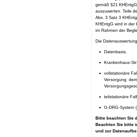
gemäß §21 KHEntgG f
auszuwerten. Teile d
Abs. 3 Satz 3 KHEntg
KHEntgG wird in der b
im Rahmen der Beglei
Die Datenauswertung 
Datenbasis,
Krankenhaus-Stru
vollstationäre F
Versorgung: dem
Versorgungsges
teilstationäre F
G-DRG-System (ho
Bitte beachten Sie 
Beachten Sie bitte
und zur Datenaufbe