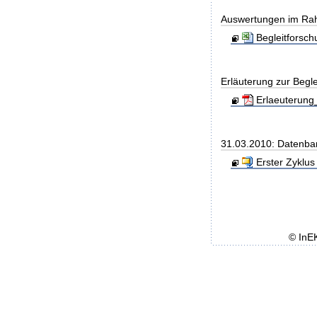
Auswertungen im Rah
Begleitforsc
Erläuterung zur Begl
Erlaeuterung_
31.03.2010: Datenba
Erster Zyklus
© InE