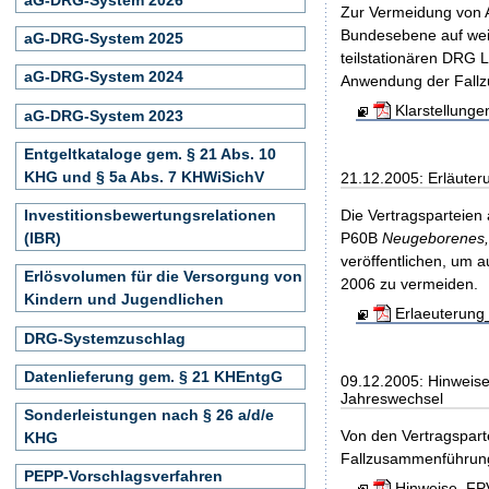
Zur Vermeidung von A
Bundesebene auf weit
aG-DRG-System 2025
teilstationären DRG 
aG-DRG-System 2024
Anwendung der Fall
Klarstellung
aG-DRG-System 2023
Entgeltkataloge gem. § 21 Abs. 10
KHG und § 5a Abs. 7 KHWiSichV
21.12.2005: Erläute
Investitionsbewertungsrelationen
Die Vertragsparteien
(IBR)
P60B
Neugeborenes, 
veröffentlichen, um a
Erlösvolumen für die Versorgung von
2006 zu vermeiden.
Kindern und Jugendlichen
Erlaeuterung
DRG-Systemzuschlag
Datenlieferung gem. § 21 KHEntgG
09.12.2005: Hinweis
Jahreswechsel
Sonderleistungen nach § 26 a/d/e
Von den Vertragspar
KHG
Fallzusammenführungs
PEPP-Vorschlagsverfahren
Hinweise_FPV