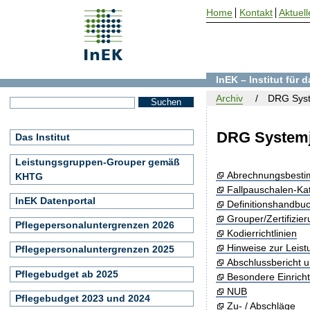
Home
Kontakt
Aktuell
InEK – Institut für
Archiv
DRG Syst
DRG Systemj
Das Institut
Leistungsgruppen-Grouper gemäß
Abrechnungsbest
KHTG
Fallpauschalen-Ka
InEK Datenportal
Definitionshandbu
Grouper/Zertifizie
Pflegepersonaluntergrenzen 2026
Kodierrichtlinien
Hinweise zur Leis
Pflegepersonaluntergrenzen 2025
Abschlussbericht 
Pflegebudget ab 2025
Besondere Einrich
NUB
Pflegebudget 2023 und 2024
Zu- / Abschläge