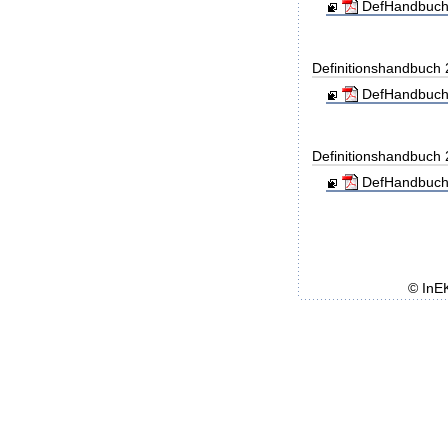
DefHandbuch
Definitionshandbuch
DefHandbuch
Definitionshandbuch
DefHandbuch
© InE