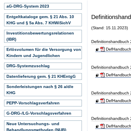
aG-DRG-System 2023
Definitionshan
Entgeltkataloge gem. § 21 Abs. 10
KHG und § 5a Abs. 7 KHWiSichV
(Stand: 15.11.2023)
Investitionsbewertungsrelationen
(IBR)
Definitionshandbuch
DefHandbuch
Erlösvolumen für die Versorgung von
Kindern und Jugendlichen
DRG-Systemzuschlag
Definitionshandbuch
DefHandbuch
Datenlieferung gem. § 21 KHEntgG
Sonderleistungen nach § 26 a/d/e
KHG
Definitionshandbuch
DefHandbuch
PEPP-Vorschlagsverfahren
G-DRG-/LG-Vorschlagsverfahren
Definitionshandbuch
Neue Untersuchungs- und
DefHandbuch
Behandlungsmethoden (NUB)