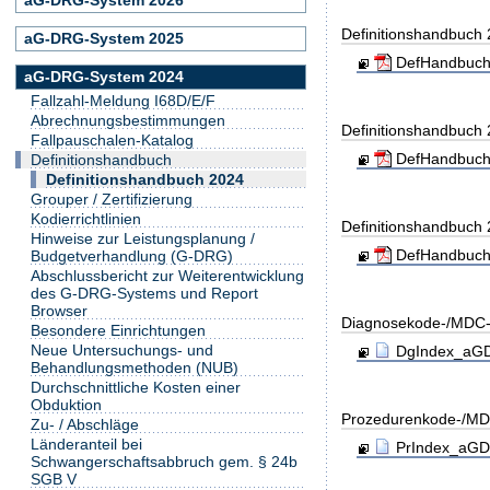
Definitionshandbuch
aG-DRG-System 2025
DefHandbuch
aG-DRG-System 2024
Fallzahl-Meldung I68D/E/F
Abrechnungsbestimmungen
Definitionshandbuch
Fallpauschalen-Katalog
DefHandbuch
Definitionshandbuch
Definitionshandbuch 2024
Grouper / Zertifizierung
Kodierrichtlinien
Definitionshandbuch
Hinweise zur Leistungsplanung /
DefHandbuch
Budgetverhandlung (G-DRG)
Abschlussbericht zur Weiterentwicklung
des G-DRG-Systems und Report
Browser
Diagnosekode-/MDC-
Besondere Einrichtungen
Neue Untersuchungs- und
DgIndex_aGDR
Behandlungsmethoden (NUB)
Durchschnittliche Kosten einer
Obduktion
Prozedurenkode-/MD
Zu- / Abschläge
Länderanteil bei
PrIndex_aGDR
Schwangerschaftsabbruch gem. § 24b
SGB V