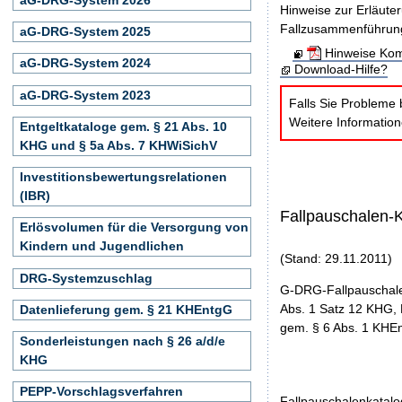
Hinweise zur Erläute
Fallzusammenführun
aG-DRG-System 2025
Hinweise Kom
aG-DRG-System 2024
Download-Hilfe?
aG-DRG-System 2023
Falls Sie Probleme 
Weitere Informatio
Entgeltkataloge gem. § 21 Abs. 10
KHG und § 5a Abs. 7 KHWiSichV
Investitionsbewertungsrelationen
(IBR)
Fallpauschalen-
Erlösvolumen für die Versorgung von
Kindern und Jugendlichen
(Stand: 29.11.2011)
DRG-Systemzuschlag
G-DRG-Fallpauschale
Abs. 1 Satz 12 KHG, 
Datenlieferung gem. § 21 KHEntgG
gem. § 6 Abs. 1 KHEn
Sonderleistungen nach § 26 a/d/e
KHG
PEPP-Vorschlagsverfahren
Fallpauschalenkatal