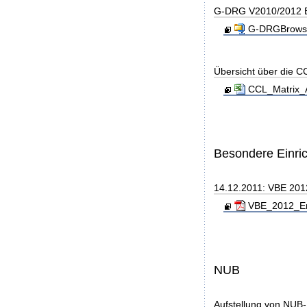
G-DRG V2010/2012 B
G-DRGBrowse
Übersicht über die C
CCL_Matrix_A
Besondere Einri
14.12.2011: VBE 201
VBE_2012_End
NUB
Aufstellung von NUB-L