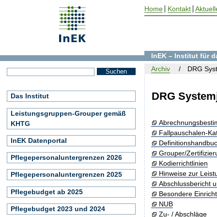
Home
Kontakt
Aktuell
InEK – Institut für
Archiv
DRG Syst
DRG Systemj
Das Institut
Leistungsgruppen-Grouper gemäß
Abrechnungsbest
KHTG
Fallpauschalen-Ka
InEK Datenportal
Definitionshandbu
Grouper/Zertifizie
Pflegepersonaluntergrenzen 2026
Kodierrichtlinien
Hinweise zur Leis
Pflegepersonaluntergrenzen 2025
Abschlussbericht 
Pflegebudget ab 2025
Besondere Einrich
NUB
Pflegebudget 2023 und 2024
Zu- / Abschläge