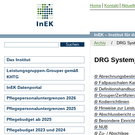
Home
Kontakt
Aktuell
InEK – Institut für
Archiv
DRG Syst
DRG Systemj
Das Institut
Leistungsgruppen-Grouper gemäß
Abrechnungsbest
KHTG
Fallpauschalen-Ka
InEK Datenportal
Definitionshandbu
Grouper/Zertifizie
Pflegepersonaluntergrenzen 2026
Kodierrichtlinien
Hinweise zur Leis
Pflegepersonaluntergrenzen 2025
Abschlussbericht 
Pflegebudget ab 2025
Besondere Einrich
NUB
Pflegebudget 2023 und 2024
Zu- / Abschläge