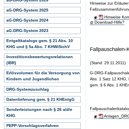
Hinweise zur Erläute
Fallzusammenführun
aG-DRG-System 2025
Hinweise Kom
aG-DRG-System 2024
Download-Hilfe?
aG-DRG-System 2023
Entgeltkataloge gem. § 21 Abs. 10
KHG und § 5a Abs. 7 KHWiSichV
Fallpauschalen-
Investitionsbewertungsrelationen
(IBR)
(Stand: 29.11.2011)
G-DRG-Fallpauschale
Erlösvolumen für die Versorgung von
Abs. 1 Satz 12 KHG, 
Kindern und Jugendlichen
gem. § 6 Abs. 1 KHEn
DRG-Systemzuschlag
Datenlieferung gem. § 21 KHEntgG
Fallpauschalenkatal
Sonderleistungen nach § 26 a/d/e
KHG
Anlagen_DRG-
PEPP-Vorschlagsverfahren