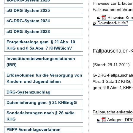
Hinweise zur Erläute
Fallzusammenführun
aG-DRG-System 2025
Hinweise Kom
aG-DRG-System 2024
Download-Hilfe?
aG-DRG-System 2023
Entgeltkataloge gem. § 21 Abs. 10
KHG und § 5a Abs. 7 KHWiSichV
Fallpauschalen-
Investitionsbewertungsrelationen
(IBR)
(Stand: 29.11.2011)
G-DRG-Fallpauschale
Erlösvolumen für die Versorgung von
Abs. 1 Satz 12 KHG, 
Kindern und Jugendlichen
gem. § 6 Abs. 1 KHEn
DRG-Systemzuschlag
Datenlieferung gem. § 21 KHEntgG
Fallpauschalenkatal
Sonderleistungen nach § 26 a/d/e
KHG
Anlagen_DRG-
PEPP-Vorschlagsverfahren