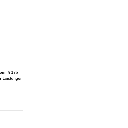
gem. § 17b
r Leistungen