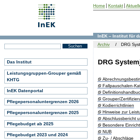
Home
Kontakt
Aktuell
InEK – Institut für
Archiv
DRG Syst
DRG Systemj
Das Institut
Leistungsgruppen-Grouper gemäß
Abrechnungsbest
KHTG
Fallpauschalen-Ka
InEK Datenportal
Definitionshandbu
Grouper/Zertifizie
Pflegepersonaluntergrenzen 2026
Kodierrichtlinien
Hinweise zur Leis
Pflegepersonaluntergrenzen 2025
Abschlussbericht 
Pflegebudget ab 2025
Besondere Einrich
NUB
Pflegebudget 2023 und 2024
Zu- / Abschläge