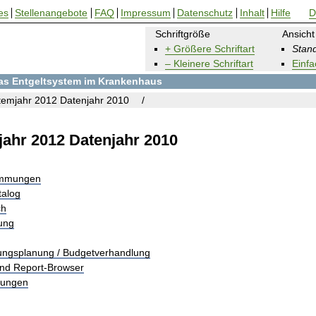
es
Stellenangebote
FAQ
Impressum
Datenschutz
Inhalt
Hilfe
D
Schriftgröße
Ansicht
+ Größere Schriftart
Stand
– Kleinere Schriftart
Einfa
 das Entgeltsystem im Krankenhaus
emjahr 2012 Datenjahr 2010
ahr 2012 Datenjahr 2010
immungen
talog
ch
rung
tungsplanung / Budgetverhandlung
und Report-Browser
tungen