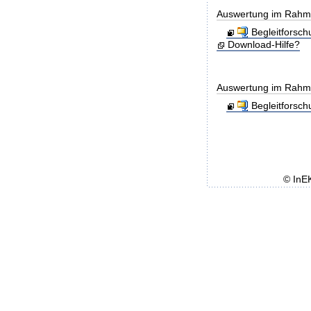
Auswertung im Rahmen
Begleitforsc
Download-Hilfe?
Auswertung im Rahme
Begleitforsc
© InE