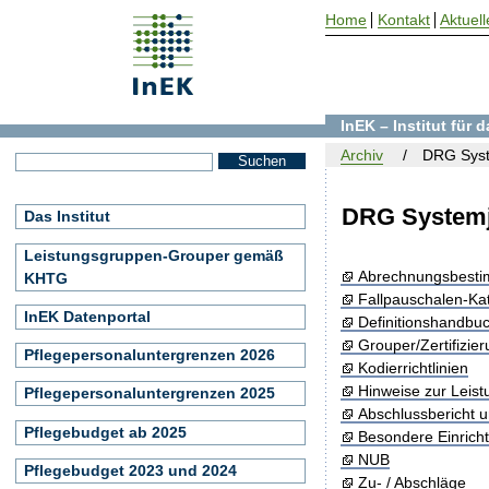
Home
Kontakt
Aktuell
InEK – Institut für
Archiv
DRG Syst
DRG Systemj
Das Institut
Leistungsgruppen-Grouper gemäß
Abrechnungsbest
KHTG
Fallpauschalen-Ka
InEK Datenportal
Definitionshandbu
Grouper/Zertifizie
Pflegepersonaluntergrenzen 2026
Kodierrichtlinien
Hinweise zur Leis
Pflegepersonaluntergrenzen 2025
Abschlussbericht 
Pflegebudget ab 2025
Besondere Einrich
NUB
Pflegebudget 2023 und 2024
Zu- / Abschläge