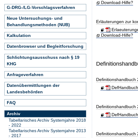
Download-Hilfe?
G-DRG-/LG-Vorschlagsverfahren
Neue Untersuchungs- und
Erläuterungen zur ko
Behandlungsmethoden (NUB)
Erlaeuterung
Download-Hilfe?
Kalkulation
Datenbrowser und Begleitforschung
Schlichtungsausschuss nach § 19
Definitionshand
KHG
Anfrageverfahren
Definitionshandbuch
Datenübermittlungen der
DefHandbuch
Landesbehörden
FAQ
Definitionshandbuch
Archiv
DefHandbuch
Tabellarisches Archiv Systemjahre 2018
- 2022
Tabellarisches Archiv Systemjahre 2013
Definitionshandbuch
- 2017