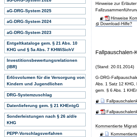
Hinweise zur Erläute
Fallzusammenführun
aG-DRG-System 2025
Hinweise Kom
aG-DRG-System 2024
Download-Hilfe?
aG-DRG-System 2023
Entgeltkataloge gem. § 21 Abs. 10
KHG und § 5a Abs. 7 KHWiSichV
Fallpauschalen-
Investitionsbewertungsrelationen
(IBR)
(Stand: 20.01.2014)
G-DRG-Fallpauschale
Erlösvolumen für die Versorgung von
Abs. 1 Satz 12 KHG, 
Kindern und Jugendlichen
gem. § 6 Abs. 1 KHEn
DRG-Systemzuschlag
Fallpauschalenk
Datenlieferung gem. § 21 KHEntgG
Fallpauschalen
Sonderleistungen nach § 26 a/d/e
KHG
Kommentierte Migrati
PEPP-Vorschlagsverfahren
Kommentierte