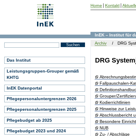
Home
Kontakt
Aktuell
InEK – Institut für
Archiv
DRG Syst
DRG Systemj
Das Institut
Leistungsgruppen-Grouper gemäß
Abrechnungsbest
KHTG
Fallpauschalen-Ka
InEK Datenportal
Definitionshandbu
Grouper/Zertifizie
Pflegepersonaluntergrenzen 2026
Kodierrichtlinien
Hinweise zur Leis
Pflegepersonaluntergrenzen 2025
Abschlussbericht 
Pflegebudget ab 2025
Besondere Einrich
NUB
Pflegebudget 2023 und 2024
Zu- / Abschläge