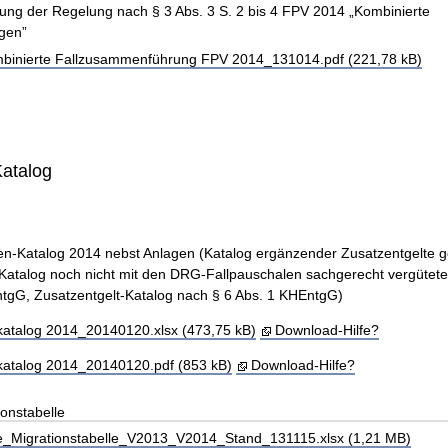
rung der Regelung nach § 3 Abs. 3 S. 2 bis 4 FPV 2014 „Kombinierte
gen”
binierte Fallzusammenführung FPV 2014_131014.pdf (221,78 kB)
Katalog
n-Katalog 2014 nebst Anlagen (Katalog ergänzender Zusatzentgelte 
Katalog noch nicht mit den DRG-Fallpauschalen sachgerecht vergütete
tgG, Zusatzentgelt-Katalog nach § 6 Abs. 1 KHEntgG)
atalog 2014_20140120.xlsx (473,75 kB)
Download-Hilfe?
katalog 2014_20140120.pdf (853 kB)
Download-Hilfe?
onstabelle
_Migrationstabelle_V2013_V2014_Stand_131115.xlsx (1,21 MB)