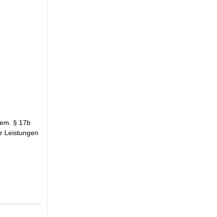
gem. § 17b
r Leistungen