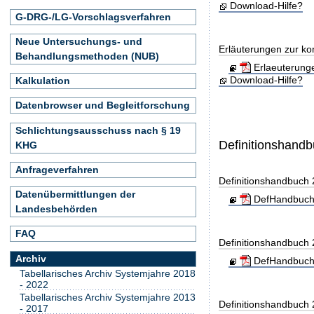
Download-Hilfe?
G-DRG-/LG-Vorschlagsverfahren
Neue Untersuchungs- und
Erläuterungen zur ko
Behandlungsmethoden (NUB)
Erlaeuterung
Download-Hilfe?
Kalkulation
Datenbrowser und Begleitforschung
Schlichtungsausschuss nach § 19
Definitionshand
KHG
Anfrageverfahren
Definitionshandbuch
Datenübermittlungen der
DefHandbuch
Landesbehörden
FAQ
Definitionshandbuch
Archiv
DefHandbuch
Tabellarisches Archiv Systemjahre 2018
- 2022
Tabellarisches Archiv Systemjahre 2013
Definitionshandbuch
- 2017