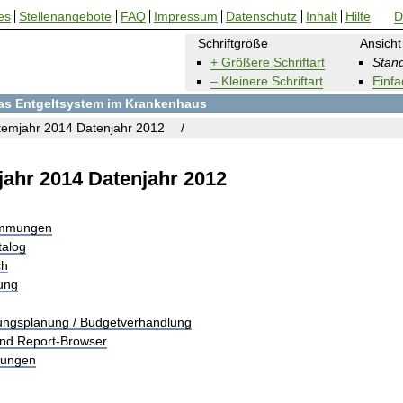
es
Stellenangebote
FAQ
Impressum
Datenschutz
Inhalt
Hilfe
D
Schriftgröße
Ansicht
+ Größere Schriftart
Stand
– Kleinere Schriftart
Einfa
 das Entgeltsystem im Krankenhaus
emjahr 2014 Datenjahr 2012
ahr 2014 Datenjahr 2012
immungen
talog
ch
rung
tungsplanung / Budgetverhandlung
und Report-Browser
tungen