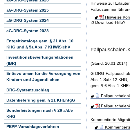
Hinweise zur Erläute
Fallzusammenführun
aG-DRG-System 2025
Hinweise Kom
aG-DRG-System 2024
Download-Hilfe?
aG-DRG-System 2023
Entgeltkataloge gem. § 21 Abs. 10
KHG und § 5a Abs. 7 KHWiSichV
Fallpauschalen-
Investitionsbewertungsrelationen
(IBR)
(Stand: 20.01.2014)
G-DRG-Fallpauschale
Erlösvolumen für die Versorgung von
Abs. 1 Satz 12 KHG, 
Kindern und Jugendlichen
gem. § 6 Abs. 1 KHEn
DRG-Systemzuschlag
Fallpauschalenk
Datenlieferung gem. § 21 KHEntgG
Fallpauschalen
Sonderleistungen nach § 26 a/d/e
KHG
Kommentierte Migrati
PEPP-Vorschlagsverfahren
Kommentierte