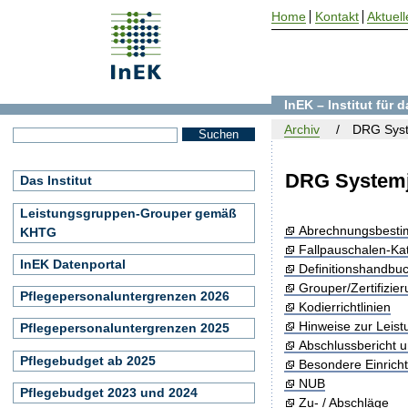
Home
Kontakt
Aktuell
InEK – Institut für
Archiv
DRG Syst
DRG Systemj
Das Institut
Leistungsgruppen-Grouper gemäß
Abrechnungsbest
KHTG
Fallpauschalen-Ka
InEK Datenportal
Definitionshandbu
Grouper/Zertifizie
Pflegepersonaluntergrenzen 2026
Kodierrichtlinien
Hinweise zur Leis
Pflegepersonaluntergrenzen 2025
Abschlussbericht 
Pflegebudget ab 2025
Besondere Einrich
NUB
Pflegebudget 2023 und 2024
Zu- / Abschläge