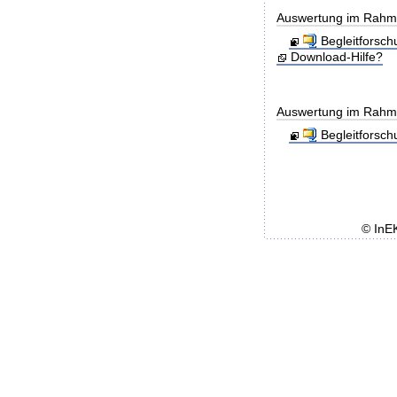
Auswertung im Rahmen
Begleitforsc
Download-Hilfe?
Auswertung im Rahme
Begleitforsc
© InE