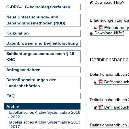
Download-Hilfe?
G-DRG-/LG-Vorschlagsverfahren
Neue Untersuchungs- und
Erläuterungen zur ko
Behandlungsmethoden (NUB)
Erlaeuterung
Download-Hilfe?
Kalkulation
Datenbrowser und Begleitforschung
Schlichtungsausschuss nach § 19
Definitionshand
KHG
Anfrageverfahren
Definitionshandbuch
Datenübermittlungen der
DefHandbuch
Landesbehörden
FAQ
Definitionshandbuch
Archiv
DefHandbuch
Tabellarisches Archiv Systemjahre 2018
- 2022
Tabellarisches Archiv Systemjahre 2013
Definitionshandbuch
- 2017