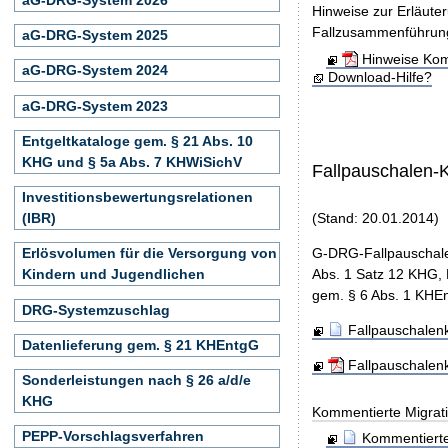
Hinweise zur Erläute
Fallzusammenführun
aG-DRG-System 2025
Hinweise Kom
aG-DRG-System 2024
Download-Hilfe?
aG-DRG-System 2023
Entgeltkataloge gem. § 21 Abs. 10
KHG und § 5a Abs. 7 KHWiSichV
Fallpauschalen-
Investitionsbewertungsrelationen
(IBR)
(Stand: 20.01.2014)
G-DRG-Fallpauschale
Erlösvolumen für die Versorgung von
Abs. 1 Satz 12 KHG, 
Kindern und Jugendlichen
gem. § 6 Abs. 1 KHEn
DRG-Systemzuschlag
Fallpauschalenk
Datenlieferung gem. § 21 KHEntgG
Fallpauschalen
Sonderleistungen nach § 26 a/d/e
KHG
Kommentierte Migrati
PEPP-Vorschlagsverfahren
Kommentierte