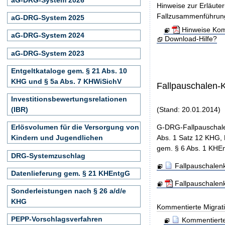
Hinweise zur Erläute
Fallzusammenführun
aG-DRG-System 2025
Hinweise Kom
aG-DRG-System 2024
Download-Hilfe?
aG-DRG-System 2023
Entgeltkataloge gem. § 21 Abs. 10
KHG und § 5a Abs. 7 KHWiSichV
Fallpauschalen-
Investitionsbewertungsrelationen
(IBR)
(Stand: 20.01.2014)
G-DRG-Fallpauschale
Erlösvolumen für die Versorgung von
Abs. 1 Satz 12 KHG, 
Kindern und Jugendlichen
gem. § 6 Abs. 1 KHEn
DRG-Systemzuschlag
Fallpauschalenk
Datenlieferung gem. § 21 KHEntgG
Fallpauschalen
Sonderleistungen nach § 26 a/d/e
KHG
Kommentierte Migrati
PEPP-Vorschlagsverfahren
Kommentierte