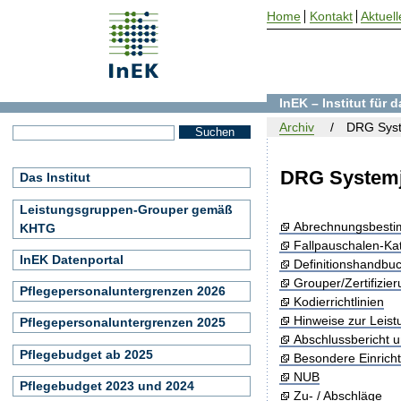
Home
Kontakt
Aktuell
InEK – Institut für
Archiv
DRG Syst
DRG Systemj
Das Institut
Leistungsgruppen-Grouper gemäß
Abrechnungsbest
KHTG
Fallpauschalen-Ka
InEK Datenportal
Definitionshandbu
Grouper/Zertifizie
Pflegepersonaluntergrenzen 2026
Kodierrichtlinien
Hinweise zur Leis
Pflegepersonaluntergrenzen 2025
Abschlussbericht 
Pflegebudget ab 2025
Besondere Einrich
NUB
Pflegebudget 2023 und 2024
Zu- / Abschläge