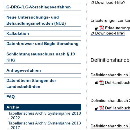
Download-Hilfe?
G-DRG-/LG-Vorschlagsverfahren
Neue Untersuchungs- und
Erläuterungen zur ko
Behandlungsmethoden (NUB)
Erlaeuterung
Download-Hilfe?
Kalkulation
Datenbrowser und Begleitforschung
Schlichtungsausschuss nach § 19
Definitionshand
KHG
Anfrageverfahren
Definitionshandbuch
Datenübermittlungen der
DefHandbuch
Landesbehörden
FAQ
Definitionshandbuch
Archiv
DefHandbuch
Tabellarisches Archiv Systemjahre 2018
- 2022
Tabellarisches Archiv Systemjahre 2013
Definitionshandbuch
- 2017