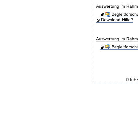
Auswertung im Rahmen
Begleitforsc
Download-Hilfe?
Auswertung im Rahme
Begleitforsc
© InE