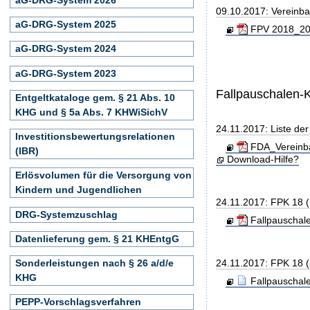
09.10.2017: Vereinb
aG-DRG-System 2025
FPV 2018_201
aG-DRG-System 2024
aG-DRG-System 2023
Fallpauschalen-
Entgeltkataloge gem. § 21 Abs. 10
KHG und § 5a Abs. 7 KHWiSichV
24.11.2017: Liste de
Investitionsbewertungsrelationen
FDA_Vereinba
(IBR)
Download-Hilfe?
Erlösvolumen für die Versorgung von
Kindern und Jugendlichen
24.11.2017: FPK 18 
DRG-Systemzuschlag
Fallpauschal
Datenlieferung gem. § 21 KHEntgG
24.11.2017: FPK 18 
Sonderleistungen nach § 26 a/d/e
KHG
Fallpauschal
PEPP-Vorschlagsverfahren