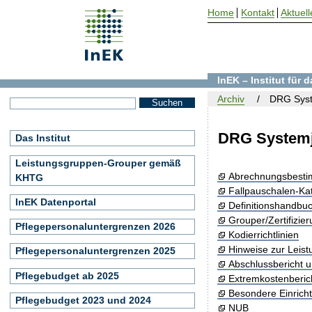
Home
Kontakt
Aktuell
InEK – Institut für
Archiv
DRG Syst
DRG Systemj
Das Institut
Leistungsgruppen-Grouper gemäß
Abrechnungsbest
KHTG
Fallpauschalen-Ka
InEK Datenportal
Definitionshandbu
Grouper/Zertifizie
Pflegepersonaluntergrenzen 2026
Kodierrichtlinien
Hinweise zur Leis
Pflegepersonaluntergrenzen 2025
Abschlussbericht 
Pflegebudget ab 2025
Extremkostenberic
Besondere Einrich
Pflegebudget 2023 und 2024
NUB