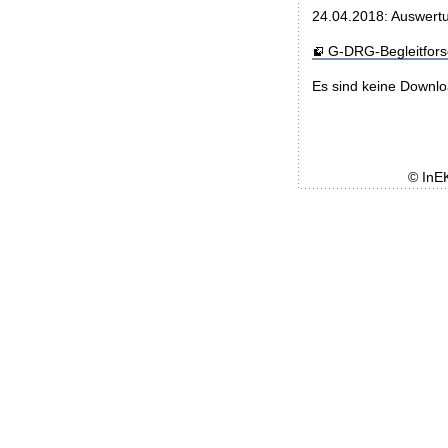
24.04.2018: Auswertu
G-DRG-Begleitfor
Es sind keine Downl
© InE