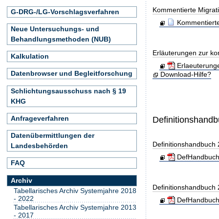
Kommentierte Migrati
G-DRG-/LG-Vorschlagsverfahren
Kommentierte
Neue Untersuchungs- und
Behandlungsmethoden (NUB)
Erläuterungen zur ko
Kalkulation
Erlaeuterung
Datenbrowser und Begleitforschung
Download-Hilfe?
Schlichtungsausschuss nach § 19
KHG
Anfrageverfahren
Definitionshand
Datenübermittlungen der
Definitionshandbuch
Landesbehörden
DefHandbuch
FAQ
Archiv
Definitionshandbuch
Tabellarisches Archiv Systemjahre 2018
- 2022
DefHandbuch
Tabellarisches Archiv Systemjahre 2013
- 2017