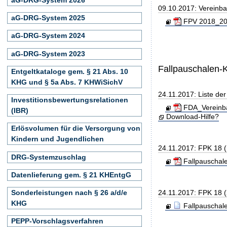
09.10.2017: Vereinb
aG-DRG-System 2025
FPV 2018_201
aG-DRG-System 2024
aG-DRG-System 2023
Fallpauschalen-
Entgeltkataloge gem. § 21 Abs. 10
KHG und § 5a Abs. 7 KHWiSichV
24.11.2017: Liste de
Investitionsbewertungsrelationen
FDA_Vereinba
(IBR)
Download-Hilfe?
Erlösvolumen für die Versorgung von
Kindern und Jugendlichen
24.11.2017: FPK 18 
DRG-Systemzuschlag
Fallpauschal
Datenlieferung gem. § 21 KHEntgG
24.11.2017: FPK 18 
Sonderleistungen nach § 26 a/d/e
KHG
Fallpauschal
PEPP-Vorschlagsverfahren