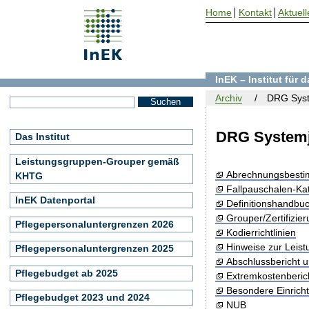
Home
Kontakt
Aktuell
InEK – Institut für
Archiv
DRG Syst
DRG Systemj
Das Institut
Leistungsgruppen-Grouper gemäß
Abrechnungsbest
KHTG
Fallpauschalen-Ka
InEK Datenportal
Definitionshandbu
Grouper/Zertifizie
Pflegepersonaluntergrenzen 2026
Kodierrichtlinien
Hinweise zur Leis
Pflegepersonaluntergrenzen 2025
Abschlussbericht 
Pflegebudget ab 2025
Extremkostenberic
Besondere Einrich
Pflegebudget 2023 und 2024
NUB