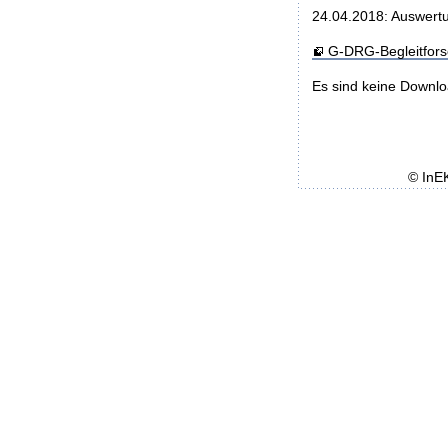
24.04.2018: Auswertu
G-DRG-Begleitfor
Es sind keine Downl
© InE