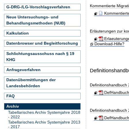
Kommentierte Migrati
G-DRG-/LG-Vorschlagsverfahren
Kommentierte
Neue Untersuchungs- und
Behandlungsmethoden (NUB)
Erläuterungen zur ko
Kalkulation
Erlaeuterung
Datenbrowser und Begleitforschung
Download-Hilfe?
Schlichtungsausschuss nach § 19
KHG
Anfrageverfahren
Definitionshand
Datenübermittlungen der
Definitionshandbuch
Landesbehörden
DefHandbuch
FAQ
Archiv
Definitionshandbuch
Tabellarisches Archiv Systemjahre 2018
- 2022
DefHandbuch
Tabellarisches Archiv Systemjahre 2013
- 2017