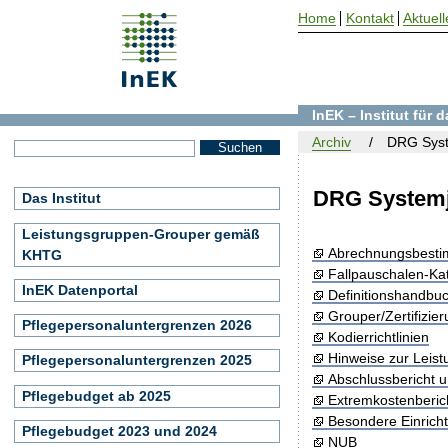
Home
Kontakt
Aktuell
InEK – Institut für
Archiv
DRG Syst
DRG Systemj
Das Institut
Leistungsgruppen-Grouper gemäß
Abrechnungsbest
KHTG
Fallpauschalen-Ka
InEK Datenportal
Definitionshandbu
Grouper/Zertifizie
Pflegepersonaluntergrenzen 2026
Kodierrichtlinien
Hinweise zur Leis
Pflegepersonaluntergrenzen 2025
Abschlussbericht 
Pflegebudget ab 2025
Extremkostenberic
Besondere Einrich
Pflegebudget 2023 und 2024
NUB