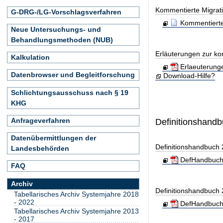
Kommentierte Migrati
G-DRG-/LG-Vorschlagsverfahren
Kommentierte
Neue Untersuchungs- und
Behandlungsmethoden (NUB)
Erläuterungen zur ko
Kalkulation
Erlaeuterung
Datenbrowser und Begleitforschung
Download-Hilfe?
Schlichtungsausschuss nach § 19
KHG
Anfrageverfahren
Definitionshand
Datenübermittlungen der
Definitionshandbuch
Landesbehörden
DefHandbuch
FAQ
Archiv
Definitionshandbuch
Tabellarisches Archiv Systemjahre 2018
- 2022
DefHandbuch
Tabellarisches Archiv Systemjahre 2013
- 2017