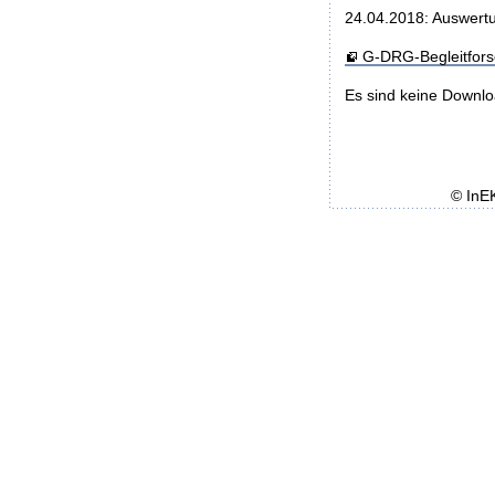
24.04.2018: Auswertu
G-DRG-Begleitfor
Es sind keine Downl
© InE