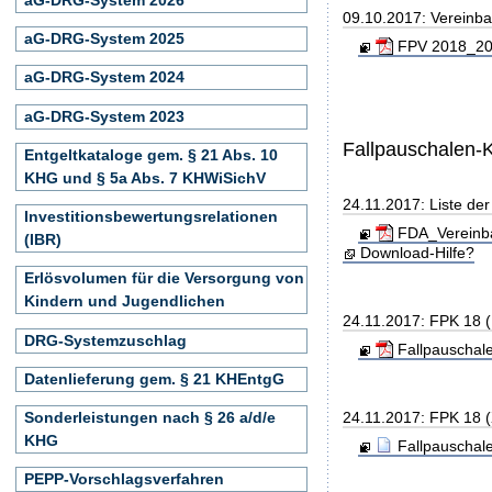
09.10.2017: Vereinb
aG-DRG-System 2025
FPV 2018_201
aG-DRG-System 2024
aG-DRG-System 2023
Fallpauschalen-
Entgeltkataloge gem. § 21 Abs. 10
KHG und § 5a Abs. 7 KHWiSichV
24.11.2017: Liste de
Investitionsbewertungsrelationen
FDA_Vereinba
(IBR)
Download-Hilfe?
Erlösvolumen für die Versorgung von
Kindern und Jugendlichen
24.11.2017: FPK 18 
DRG-Systemzuschlag
Fallpauschal
Datenlieferung gem. § 21 KHEntgG
24.11.2017: FPK 18 
Sonderleistungen nach § 26 a/d/e
KHG
Fallpauschal
PEPP-Vorschlagsverfahren