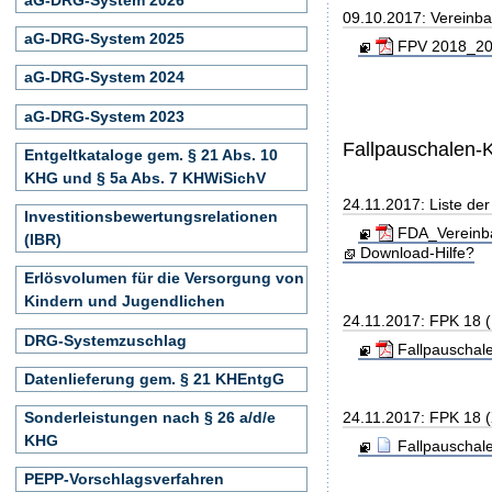
09.10.2017: Vereinb
aG-DRG-System 2025
FPV 2018_201
aG-DRG-System 2024
aG-DRG-System 2023
Fallpauschalen-
Entgeltkataloge gem. § 21 Abs. 10
KHG und § 5a Abs. 7 KHWiSichV
24.11.2017: Liste de
Investitionsbewertungsrelationen
FDA_Vereinba
(IBR)
Download-Hilfe?
Erlösvolumen für die Versorgung von
Kindern und Jugendlichen
24.11.2017: FPK 18 
DRG-Systemzuschlag
Fallpauschal
Datenlieferung gem. § 21 KHEntgG
24.11.2017: FPK 18 
Sonderleistungen nach § 26 a/d/e
KHG
Fallpauschal
PEPP-Vorschlagsverfahren