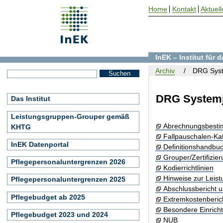
Home
Kontakt
Aktuell
InEK – Institut für
Archiv
DRG Syst
DRG Systemj
Das Institut
Leistungsgruppen-Grouper gemäß
Abrechnungsbest
KHTG
Fallpauschalen-Ka
InEK Datenportal
Definitionshandbu
Grouper/Zertifizie
Pflegepersonaluntergrenzen 2026
Kodierrichtlinien
Hinweise zur Leis
Pflegepersonaluntergrenzen 2025
Abschlussbericht 
Pflegebudget ab 2025
Extremkostenberic
Besondere Einrich
Pflegebudget 2023 und 2024
NUB