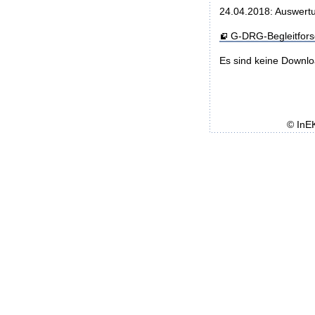
24.04.2018: Auswertu
G-DRG-Begleitfor
Es sind keine Downl
© InE