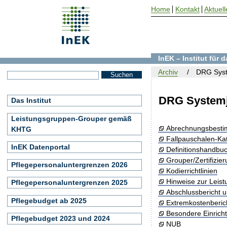
Home
Kontakt
Aktuell
InEK – Institut für
Archiv
DRG Syst
DRG Systemj
Das Institut
Leistungsgruppen-Grouper gemäß
Abrechnungsbest
KHTG
Fallpauschalen-Ka
InEK Datenportal
Definitionshandbu
Grouper/Zertifizie
Pflegepersonaluntergrenzen 2026
Kodierrichtlinien
Hinweise zur Leis
Pflegepersonaluntergrenzen 2025
Abschlussbericht 
Pflegebudget ab 2025
Extremkostenberic
Besondere Einrich
Pflegebudget 2023 und 2024
NUB