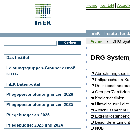
Home
Kontakt
Aktuell
InEK – Institut für
Archiv
DRG Syst
DRG Systemj
Das Institut
Leistungsgruppen-Grouper gemäß
Abrechnungsbest
KHTG
Fallpauschalen-Ka
InEK Datenportal
Definitionshandbu
Grouper/Zertifizie
Pflegepersonaluntergrenzen 2026
Kodierrichtlinien
Hinweise zur Leis
Pflegepersonaluntergrenzen 2025
Abschlussbericht 
Pflegebudget ab 2025
Extremkostenberic
Besondere Einrich
Pflegebudget 2023 und 2024
NUB