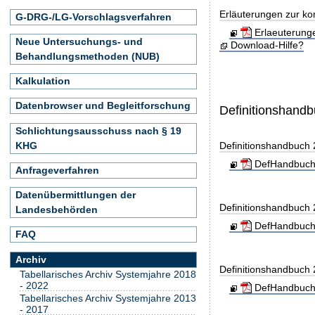
Erläuterungen zur ko
G-DRG-/LG-Vorschlagsverfahren
Erlaeuterung
Neue Untersuchungs- und
Download-Hilfe?
Behandlungsmethoden (NUB)
Kalkulation
Datenbrowser und Begleitforschung
Definitionshand
Schlichtungsausschuss nach § 19
KHG
Definitionshandbuch
DefHandbuch
Anfrageverfahren
Datenübermittlungen der
Definitionshandbuch
Landesbehörden
DefHandbuch
FAQ
Archiv
Definitionshandbuch
Tabellarisches Archiv Systemjahre 2018
- 2022
DefHandbuch
Tabellarisches Archiv Systemjahre 2013
- 2017