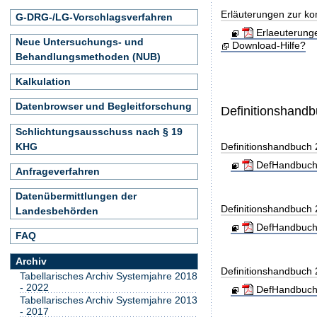
Erläuterungen zur ko
G-DRG-/LG-Vorschlagsverfahren
Erlaeuterung
Neue Untersuchungs- und
Download-Hilfe?
Behandlungsmethoden (NUB)
Kalkulation
Datenbrowser und Begleitforschung
Definitionshand
Schlichtungsausschuss nach § 19
KHG
Definitionshandbuch
DefHandbuch
Anfrageverfahren
Datenübermittlungen der
Definitionshandbuch
Landesbehörden
DefHandbuch
FAQ
Archiv
Definitionshandbuch
Tabellarisches Archiv Systemjahre 2018
- 2022
DefHandbuch
Tabellarisches Archiv Systemjahre 2013
- 2017