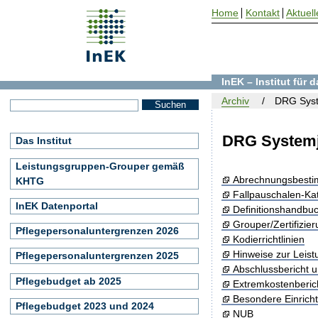
Home
Kontakt
Aktuell
InEK – Institut für
Archiv
DRG Syst
DRG Systemj
Das Institut
Leistungsgruppen-Grouper gemäß
Abrechnungsbest
KHTG
Fallpauschalen-Ka
InEK Datenportal
Definitionshandbu
Grouper/Zertifizie
Pflegepersonaluntergrenzen 2026
Kodierrichtlinien
Hinweise zur Leis
Pflegepersonaluntergrenzen 2025
Abschlussbericht 
Pflegebudget ab 2025
Extremkostenberic
Besondere Einrich
Pflegebudget 2023 und 2024
NUB