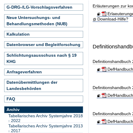
Erläuterungen zur ko
G-DRG-/LG-Vorschlagsverfahren
Erlaeuterung
Neue Untersuchungs- und
Download-Hilfe?
Behandlungsmethoden (NUB)
Kalkulation
Datenbrowser und Begleitforschung
Definitionshand
Schlichtungsausschuss nach § 19
KHG
Definitionshandbuch
DefHandbuch
Anfrageverfahren
Datenübermittlungen der
Definitionshandbuch
Landesbehörden
DefHandbuch
FAQ
Archiv
Definitionshandbuch
Tabellarisches Archiv Systemjahre 2018
- 2022
DefHandbuch
Tabellarisches Archiv Systemjahre 2013
- 2017