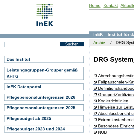
Home
Kontakt
Aktuell
InEK – Institut für
Archiv
DRG Syst
DRG Systemj
Das Institut
Leistungsgruppen-Grouper gemäß
Abrechnungsbest
KHTG
Fallpauschalen-Ka
InEK Datenportal
Definitionshandbu
Grouper/Zertifizie
Pflegepersonaluntergrenzen 2026
Kodierrichtlinien
Hinweise zur Leis
Pflegepersonaluntergrenzen 2025
Abschlussbericht 
Pflegebudget ab 2025
Extremkostenberic
Besondere Einrich
Pflegebudget 2023 und 2024
NUB