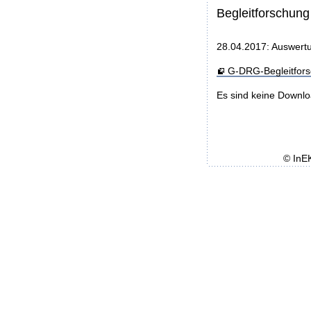
Begleitforschung
28.04.2017: Auswertu
G-DRG-Begleitfor
Es sind keine Downl
© InE