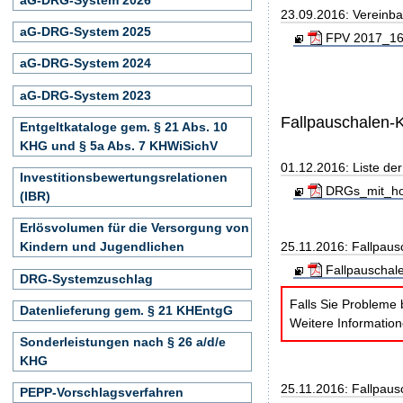
23.09.2016: Vereinb
aG-DRG-System 2025
FPV 2017_160
aG-DRG-System 2024
aG-DRG-System 2023
Fallpauschalen-
Entgeltkataloge gem. § 21 Abs. 10
KHG und § 5a Abs. 7 KHWiSichV
01.12.2016: Liste de
Investitionsbewertungsrelationen
DRGs_mit_hoh
(IBR)
Erlösvolumen für die Versorgung von
25.11.2016: Fallpau
Kindern und Jugendlichen
Fallpauschal
DRG-Systemzuschlag
Falls Sie Probleme 
Datenlieferung gem. § 21 KHEntgG
Weitere Informatio
Sonderleistungen nach § 26 a/d/e
KHG
25.11.2016: Fallpau
PEPP-Vorschlagsverfahren