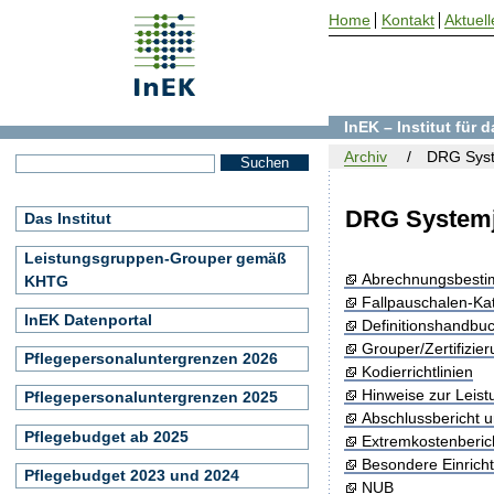
Home
Kontakt
Aktuell
InEK – Institut für
Archiv
DRG Syst
DRG Systemj
Das Institut
Leistungsgruppen-Grouper gemäß
Abrechnungsbest
KHTG
Fallpauschalen-Ka
InEK Datenportal
Definitionshandbu
Grouper/Zertifizie
Pflegepersonaluntergrenzen 2026
Kodierrichtlinien
Hinweise zur Leis
Pflegepersonaluntergrenzen 2025
Abschlussbericht 
Pflegebudget ab 2025
Extremkostenberic
Besondere Einrich
Pflegebudget 2023 und 2024
NUB