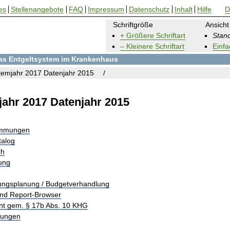
es
Stellenangebote
FAQ
Impressum
Datenschutz
Inhalt
Hilfe
D
Schriftgröße
Ansicht
+ Größere Schriftart
Stand
– Kleinere Schriftart
Einfa
 das Entgeltsystem im Krankenhaus
emjahr 2017 Datenjahr 2015
ahr 2017 Datenjahr 2015
immungen
talog
ch
rung
tungsplanung / Budgetverhandlung
und Report-Browser
ht gem. § 17b Abs. 10 KHG
tungen