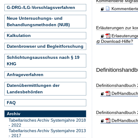
Kommentierte Migrati
G-DRG-/LG-Vorschlagsverfahren
Kommentierte
Neue Untersuchungs- und
Behandlungsmethoden (NUB)
Erläuterungen zur ko
Kalkulation
Erlaeuterung
Download-Hilfe?
Datenbrowser und Begleitforschung
Schlichtungsausschuss nach § 19
KHG
Definitionshand
Anfrageverfahren
Datenübermittlungen der
Definitionshandbuch
Landesbehörden
DefHandbuch
FAQ
Definitionshandbuch
Archiv
Tabellarisches Archiv Systemjahre 2018
DefHandbuch
- 2022
Tabellarisches Archiv Systemjahre 2013
- 2017