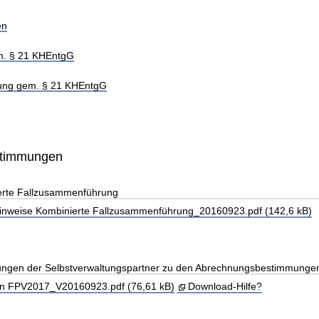
en
m. § 21 KHEntgG
hung gem. § 21 KHEntgG
stimmungen
erte Fallzusammenführung
weise Kombinierte Fallzusammenführung_20160923.pdf (142,6 kB)
llungen der Selbstverwaltungspartner zu den Abrechnungsbestimmunge
gen FPV2017_V20160923.pdf (76,61 kB)
Download-Hilfe?