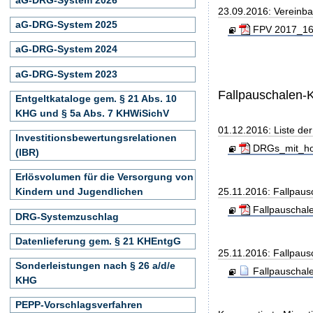
23.09.2016: Vereinb
aG-DRG-System 2025
FPV 2017_160
aG-DRG-System 2024
aG-DRG-System 2023
Fallpauschalen-
Entgeltkataloge gem. § 21 Abs. 10
KHG und § 5a Abs. 7 KHWiSichV
01.12.2016: Liste de
Investitionsbewertungsrelationen
DRGs_mit_hoh
(IBR)
Erlösvolumen für die Versorgung von
25.11.2016: Fallpau
Kindern und Jugendlichen
Fallpauschal
DRG-Systemzuschlag
Datenlieferung gem. § 21 KHEntgG
25.11.2016: Fallpau
Sonderleistungen nach § 26 a/d/e
Fallpauschal
KHG
PEPP-Vorschlagsverfahren