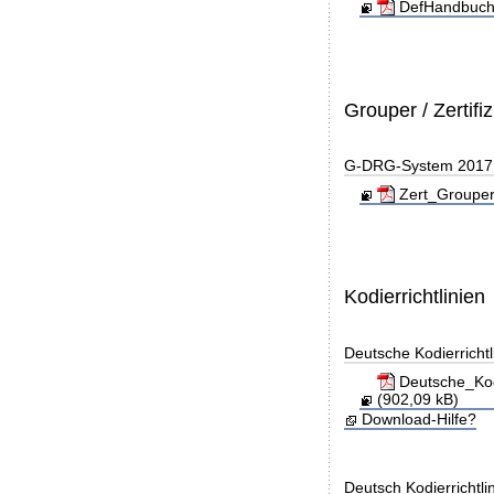
DefHandbuch
Grouper / Zertifi
G-DRG-System 2017 - 
Zert_Grouper
Kodierrichtlinien
Deutsche Kodierricht
Deutsche_Kod
(902,09 kB)
Download-Hilfe?
Deutsch Kodierrichtl