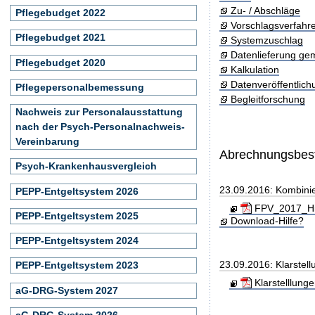
Zu- / Abschläge
Pflegebudget 2022
Vorschlagsverfahr
Pflegebudget 2021
Systemzuschlag
Datenlieferung ge
Pflegebudget 2020
Kalkulation
Datenveröffentlic
Pflegepersonalbemessung
Begleitforschung
Nachweis zur Personalausstattung
nach der Psych-Personalnachweis-
Vereinbarung
Abrechnungsbe
Psych-Krankenhausvergleich
23.09.2016: Kombini
PEPP-Entgeltsystem 2026
FPV_2017_Hin
PEPP-Entgeltsystem 2025
Download-Hilfe?
PEPP-Entgeltsystem 2024
23.09.2016: Klarste
PEPP-Entgeltsystem 2023
Klarstelllun
aG-DRG-System 2027
aG-DRG-System 2026