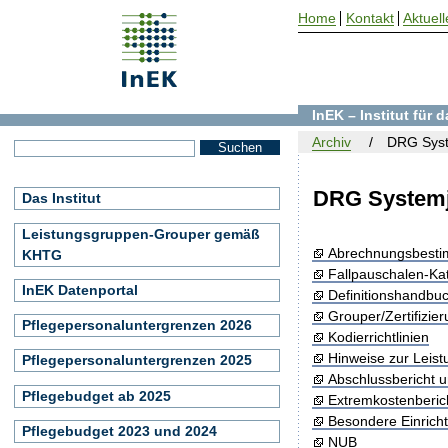
Home
Kontakt
Aktuell
InEK – Institut für
Archiv
DRG Syst
DRG Systemj
Das Institut
Leistungsgruppen-Grouper gemäß
Abrechnungsbest
KHTG
Fallpauschalen-Ka
InEK Datenportal
Definitionshandbu
Grouper/Zertifizie
Pflegepersonaluntergrenzen 2026
Kodierrichtlinien
Hinweise zur Leis
Pflegepersonaluntergrenzen 2025
Abschlussbericht 
Pflegebudget ab 2025
Extremkostenberic
Besondere Einrich
Pflegebudget 2023 und 2024
NUB