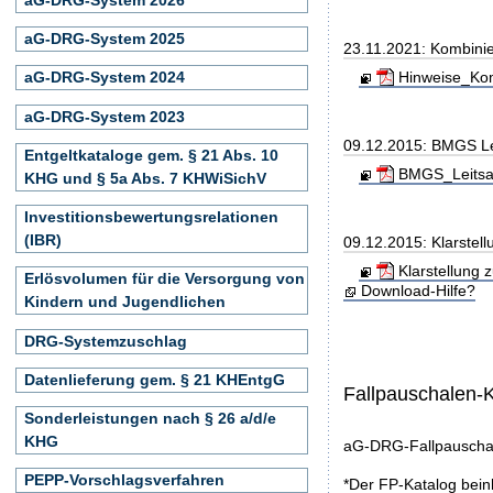
aG-DRG-System 2025
23.11.2021: Kombini
Hinweise_Kom
aG-DRG-System 2024
aG-DRG-System 2023
09.12.2015: BMGS Le
Entgeltkataloge gem. § 21 Abs. 10
BMGS_Leitsae
KHG und § 5a Abs. 7 KHWiSichV
Investitionsbewertungsrelationen
(IBR)
09.12.2015: Klarstel
Klarstellung 
Erlösvolumen für die Versorgung von
Download-Hilfe?
Kindern und Jugendlichen
DRG-Systemzuschlag
Datenlieferung gem. § 21 KHEntgG
Fallpauschalen-
Sonderleistungen nach § 26 a/d/e
KHG
aG-DRG-Fallpauschal
PEPP-Vorschlagsverfahren
*Der FP-Katalog bein