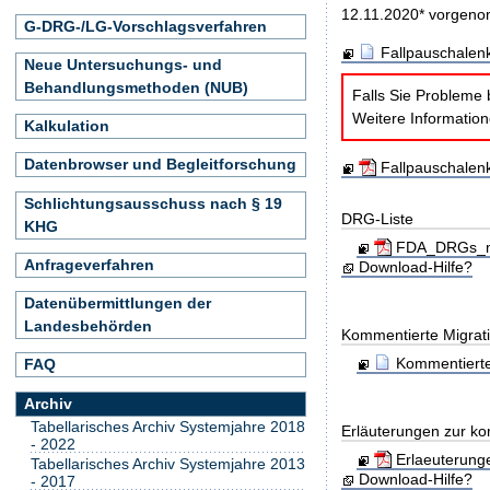
12.11.2020* vorgen
G-DRG-/LG-Vorschlagsverfahren
Fallpauschalen
Neue Untersuchungs- und
Behandlungsmethoden (NUB)
Falls Sie Probleme 
Weitere Informatio
Kalkulation
Datenbrowser und Begleitforschung
Fallpauschalen
Schlichtungsausschuss nach § 19
DRG-Liste
KHG
FDA_DRGs_mit
Anfrageverfahren
Download-Hilfe?
Datenübermittlungen der
Landesbehörden
Kommentierte Migrati
Kommentierte
FAQ
Archiv
Tabellarisches Archiv Systemjahre 2018
Erläuterungen zur ko
- 2022
Erlaeuterung
Tabellarisches Archiv Systemjahre 2013
Download-Hilfe?
- 2017