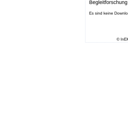
Begleitforschung
Es sind keine Downl
© InE