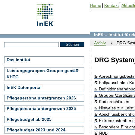
Home
Kontakt
Aktuell
InEK – Institut für
Archiv
DRG Syst
DRG Systemj
Das Institut
Leistungsgruppen-Grouper gemäß
Abrechnungsbest
KHTG
Fallpauschalen-Ka
InEK Datenportal
Definitionshandbu
Grouper/Zertifizie
Pflegepersonaluntergrenzen 2026
Kodierrichtlinien
Hinweise zur Leis
Pflegepersonaluntergrenzen 2025
Abschlussbericht 
Pflegebudget ab 2025
Extremkostenberic
Besondere Einrich
Pflegebudget 2023 und 2024
NUB