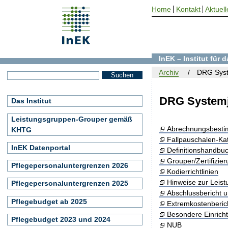
Home
Kontakt
Aktuell
InEK – Institut für
Archiv
DRG Syst
DRG Systemj
Das Institut
Leistungsgruppen-Grouper gemäß
Abrechnungsbest
KHTG
Fallpauschalen-Ka
InEK Datenportal
Definitionshandbu
Grouper/Zertifizie
Pflegepersonaluntergrenzen 2026
Kodierrichtlinien
Hinweise zur Leis
Pflegepersonaluntergrenzen 2025
Abschlussbericht 
Pflegebudget ab 2025
Extremkostenberic
Besondere Einrich
Pflegebudget 2023 und 2024
NUB