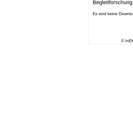
Begleitforschung
Es sind keine Downl
© InE