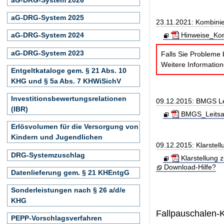
aG-DRG-System 2025
23.11.2021: Kombini
Hinweise_Kom
aG-DRG-System 2024
aG-DRG-System 2023
Falls Sie Probleme 
Weitere Informatio
Entgeltkataloge gem. § 21 Abs. 10
KHG und § 5a Abs. 7 KHWiSichV
Investitionsbewertungsrelationen
09.12.2015: BMGS Le
(IBR)
BMGS_Leitsae
Erlösvolumen für die Versorgung von
Kindern und Jugendlichen
09.12.2015: Klarstel
DRG-Systemzuschlag
Klarstellung 
Download-Hilfe?
Datenlieferung gem. § 21 KHEntgG
Sonderleistungen nach § 26 a/d/e
KHG
Fallpauschalen-
PEPP-Vorschlagsverfahren