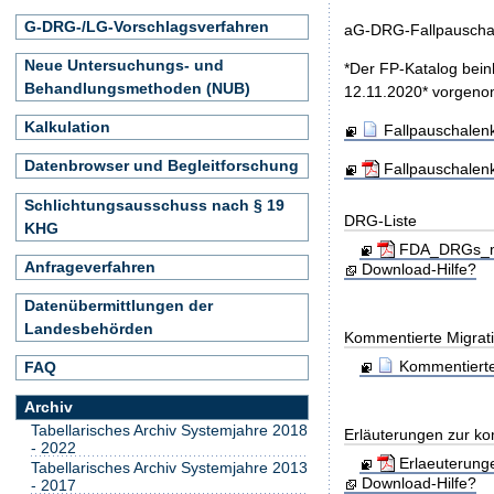
G-DRG-/LG-Vorschlagsverfahren
aG-DRG-Fallpauschal
Neue Untersuchungs- und
*Der FP-Katalog bein
Behandlungsmethoden (NUB)
12.11.2020* vorgen
Kalkulation
Fallpauschalen
Datenbrowser und Begleitforschung
Fallpauschalen
Schlichtungsausschuss nach § 19
DRG-Liste
KHG
FDA_DRGs_mit
Anfrageverfahren
Download-Hilfe?
Datenübermittlungen der
Landesbehörden
Kommentierte Migrati
Kommentierte
FAQ
Archiv
Tabellarisches Archiv Systemjahre 2018
Erläuterungen zur ko
- 2022
Erlaeuterung
Tabellarisches Archiv Systemjahre 2013
Download-Hilfe?
- 2017