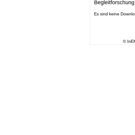
Begleitforschung
Es sind keine Downl
© InE