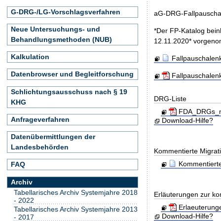
G-DRG-/LG-Vorschlagsverfahren
aG-DRG-Fallpauschal
Neue Untersuchungs- und
*Der FP-Katalog bein
Behandlungsmethoden (NUB)
12.11.2020* vorgen
Kalkulation
Fallpauschalen
Datenbrowser und Begleitforschung
Fallpauschalen
Schlichtungsausschuss nach § 19
DRG-Liste
KHG
FDA_DRGs_mit
Anfrageverfahren
Download-Hilfe?
Datenübermittlungen der
Landesbehörden
Kommentierte Migrati
Kommentierte
FAQ
Archiv
Tabellarisches Archiv Systemjahre 2018
Erläuterungen zur ko
- 2022
Erlaeuterung
Tabellarisches Archiv Systemjahre 2013
Download-Hilfe?
- 2017