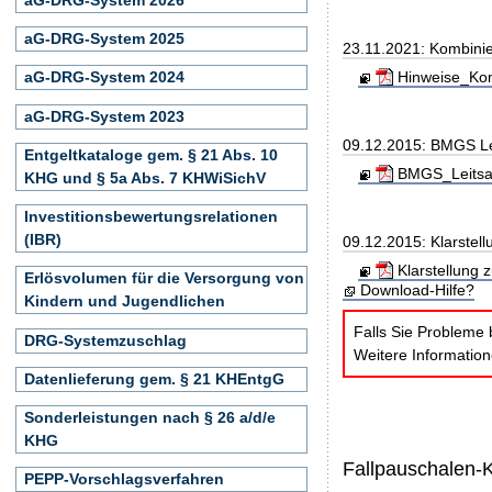
aG-DRG-System 2025
23.11.2021: Kombini
Hinweise_Kom
aG-DRG-System 2024
aG-DRG-System 2023
09.12.2015: BMGS Le
Entgeltkataloge gem. § 21 Abs. 10
BMGS_Leitsae
KHG und § 5a Abs. 7 KHWiSichV
Investitionsbewertungsrelationen
(IBR)
09.12.2015: Klarstel
Klarstellung 
Erlösvolumen für die Versorgung von
Download-Hilfe?
Kindern und Jugendlichen
Falls Sie Probleme 
DRG-Systemzuschlag
Weitere Informatio
Datenlieferung gem. § 21 KHEntgG
Sonderleistungen nach § 26 a/d/e
KHG
Fallpauschalen-
PEPP-Vorschlagsverfahren