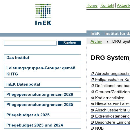
Home
Kontakt
Aktuell
InEK – Institut für
Archiv
DRG Syst
DRG Systemj
Das Institut
Leistungsgruppen-Grouper gemäß
Abrechnungsbest
KHTG
Fallpauschalen-Ka
InEK Datenportal
Definitionshandbu
Grouper/Zertifizie
Pflegepersonaluntergrenzen 2026
Kodierrichtlinien
Hinweise zur Leis
Pflegepersonaluntergrenzen 2025
Abschlussbericht 
Pflegebudget ab 2025
Extremkostenberic
Besondere Einrich
Pflegebudget 2023 und 2024
NUB