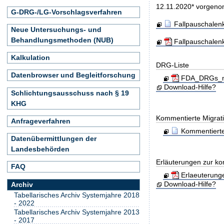
12.11.2020* vorgen
G-DRG-/LG-Vorschlagsverfahren
Fallpauschalen
Neue Untersuchungs- und
Behandlungsmethoden (NUB)
Fallpauschalen
Kalkulation
DRG-Liste
Datenbrowser und Begleitforschung
FDA_DRGs_mit
Download-Hilfe?
Schlichtungsausschuss nach § 19
KHG
Kommentierte Migrati
Anfrageverfahren
Kommentierte
Datenübermittlungen der
Landesbehörden
Erläuterungen zur ko
FAQ
Erlaeuterung
Download-Hilfe?
Archiv
Tabellarisches Archiv Systemjahre 2018
- 2022
Tabellarisches Archiv Systemjahre 2013
- 2017