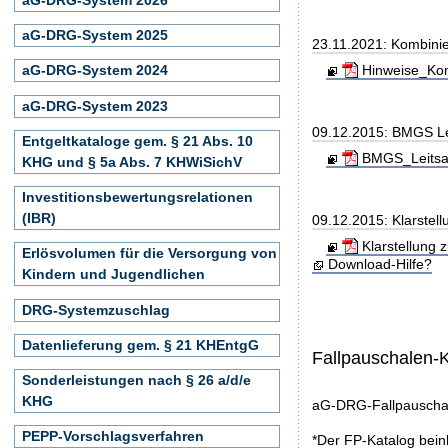
aG-DRG-System 2025
23.11.2021: Kombini
Hinweise_Kom
aG-DRG-System 2024
aG-DRG-System 2023
09.12.2015: BMGS Le
Entgeltkataloge gem. § 21 Abs. 10
BMGS_Leitsae
KHG und § 5a Abs. 7 KHWiSichV
Investitionsbewertungsrelationen
(IBR)
09.12.2015: Klarstel
Klarstellung 
Erlösvolumen für die Versorgung von
Download-Hilfe?
Kindern und Jugendlichen
DRG-Systemzuschlag
Datenlieferung gem. § 21 KHEntgG
Fallpauschalen-
Sonderleistungen nach § 26 a/d/e
KHG
aG-DRG-Fallpauschal
PEPP-Vorschlagsverfahren
*Der FP-Katalog bein