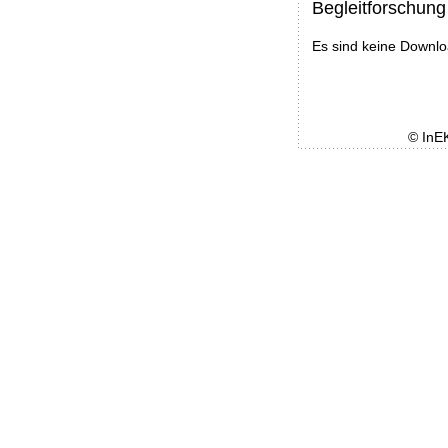
Begleitforschung
Es sind keine Downl
© InE