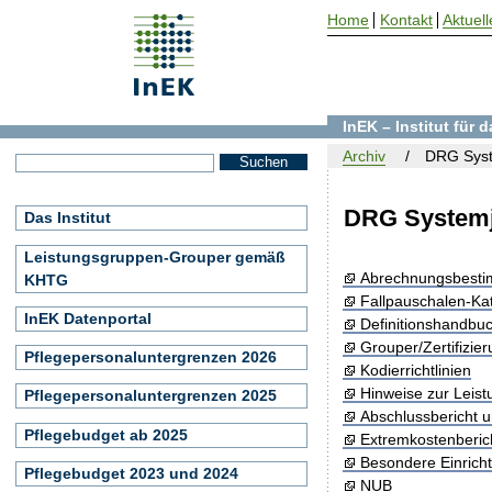
Home
Kontakt
Aktuell
InEK – Institut für
Archiv
DRG Syst
DRG Systemj
Das Institut
Leistungsgruppen-Grouper gemäß
Abrechnungsbest
KHTG
Fallpauschalen-Ka
InEK Datenportal
Definitionshandbu
Grouper/Zertifizie
Pflegepersonaluntergrenzen 2026
Kodierrichtlinien
Hinweise zur Leis
Pflegepersonaluntergrenzen 2025
Abschlussbericht 
Pflegebudget ab 2025
Extremkostenberic
Besondere Einrich
Pflegebudget 2023 und 2024
NUB