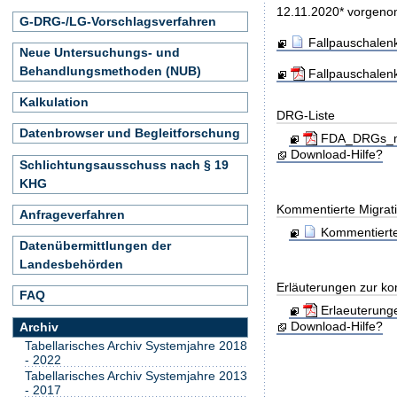
12.11.2020* vorgen
G-DRG-/LG-Vorschlagsverfahren
Fallpauschalen
Neue Untersuchungs- und
Behandlungsmethoden (NUB)
Fallpauschalen
Kalkulation
DRG-Liste
Datenbrowser und Begleitforschung
FDA_DRGs_mit
Download-Hilfe?
Schlichtungsausschuss nach § 19
KHG
Kommentierte Migrati
Anfrageverfahren
Kommentierte
Datenübermittlungen der
Landesbehörden
Erläuterungen zur ko
FAQ
Erlaeuterung
Download-Hilfe?
Archiv
Tabellarisches Archiv Systemjahre 2018
- 2022
Tabellarisches Archiv Systemjahre 2013
- 2017