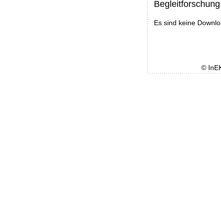
Begleitforschung
Es sind keine Downl
© InE