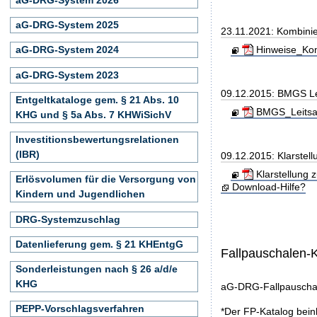
aG-DRG-System 2025
23.11.2021: Kombini
Hinweise_Kom
aG-DRG-System 2024
aG-DRG-System 2023
09.12.2015: BMGS Le
Entgeltkataloge gem. § 21 Abs. 10
BMGS_Leitsae
KHG und § 5a Abs. 7 KHWiSichV
Investitionsbewertungsrelationen
(IBR)
09.12.2015: Klarstel
Klarstellung 
Erlösvolumen für die Versorgung von
Download-Hilfe?
Kindern und Jugendlichen
DRG-Systemzuschlag
Datenlieferung gem. § 21 KHEntgG
Fallpauschalen-
Sonderleistungen nach § 26 a/d/e
KHG
aG-DRG-Fallpauschal
PEPP-Vorschlagsverfahren
*Der FP-Katalog bein