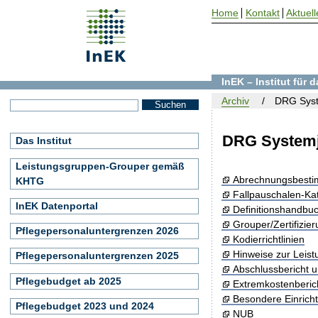
Home
Kontakt
Aktuell
InEK – Institut für
Archiv
DRG Syst
DRG Systemj
Das Institut
Leistungsgruppen-Grouper gemäß
Abrechnungsbest
KHTG
Fallpauschalen-Ka
InEK Datenportal
Definitionshandbu
Grouper/Zertifizie
Pflegepersonaluntergrenzen 2026
Kodierrichtlinien
Hinweise zur Leis
Pflegepersonaluntergrenzen 2025
Abschlussbericht 
Pflegebudget ab 2025
Extremkostenberic
Besondere Einrich
Pflegebudget 2023 und 2024
NUB