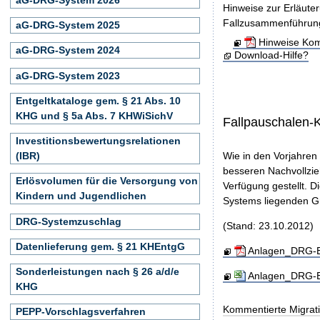
Hinweise zur Erläute
Fallzusammenführun
aG-DRG-System 2025
Hinweise Kom
aG-DRG-System 2024
Download-Hilfe?
aG-DRG-System 2023
Entgeltkataloge gem. § 21 Abs. 10
KHG und § 5a Abs. 7 KHWiSichV
Fallpauschalen-
Investitionsbewertungsrelationen
(IBR)
Wie in den Vorjahren
besseren Nachvollzie
Erlösvolumen für die Versorgung von
Verfügung gestellt. D
Kindern und Jugendlichen
Systems liegenden Gr
DRG-Systemzuschlag
(Stand: 23.10.2012)
Datenlieferung gem. § 21 KHEntgG
Anlagen_DRG-En
Sonderleistungen nach § 26 a/d/e
Anlagen_DRG-En
KHG
Kommentierte Migrati
PEPP-Vorschlagsverfahren