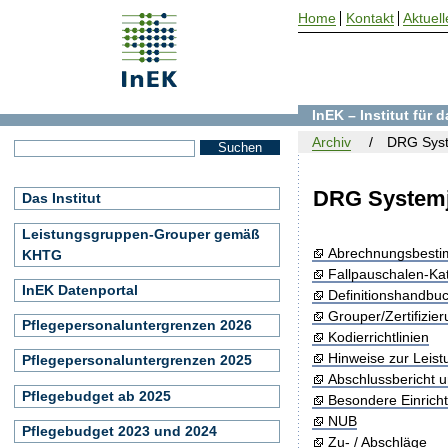
Home
Kontakt
Aktuell
InEK – Institut für
Archiv
DRG Syst
DRG Systemj
Das Institut
Leistungsgruppen-Grouper gemäß
Abrechnungsbest
KHTG
Fallpauschalen-Ka
InEK Datenportal
Definitionshandbu
Grouper/Zertifizie
Pflegepersonaluntergrenzen 2026
Kodierrichtlinien
Hinweise zur Leis
Pflegepersonaluntergrenzen 2025
Abschlussbericht 
Pflegebudget ab 2025
Besondere Einrich
NUB
Pflegebudget 2023 und 2024
Zu- / Abschläge