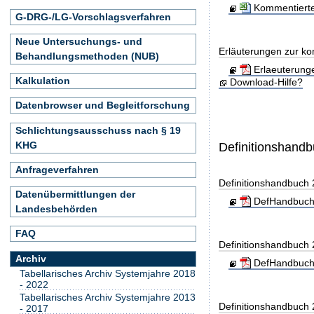
Kommentierte
G-DRG-/LG-Vorschlagsverfahren
Neue Untersuchungs- und
Erläuterungen zur ko
Behandlungsmethoden (NUB)
Erlaeuterung
Kalkulation
Download-Hilfe?
Datenbrowser und Begleitforschung
Schlichtungsausschuss nach § 19
KHG
Definitionshand
Anfrageverfahren
Definitionshandbuch
Datenübermittlungen der
DefHandbuch
Landesbehörden
FAQ
Definitionshandbuch
Archiv
DefHandbuch
Tabellarisches Archiv Systemjahre 2018
- 2022
Tabellarisches Archiv Systemjahre 2013
Definitionshandbuch
- 2017