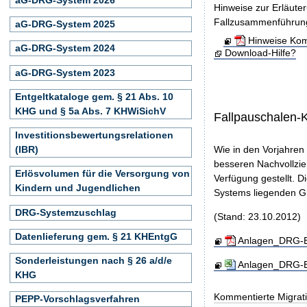
Hinweise zur Erläute
Fallzusammenführun
aG-DRG-System 2025
Hinweise Kom
aG-DRG-System 2024
Download-Hilfe?
aG-DRG-System 2023
Entgeltkataloge gem. § 21 Abs. 10
KHG und § 5a Abs. 7 KHWiSichV
Fallpauschalen-
Investitionsbewertungsrelationen
(IBR)
Wie in den Vorjahren
besseren Nachvollzie
Erlösvolumen für die Versorgung von
Verfügung gestellt. D
Kindern und Jugendlichen
Systems liegenden Gr
DRG-Systemzuschlag
(Stand: 23.10.2012)
Datenlieferung gem. § 21 KHEntgG
Anlagen_DRG-En
Sonderleistungen nach § 26 a/d/e
Anlagen_DRG-En
KHG
Kommentierte Migrati
PEPP-Vorschlagsverfahren