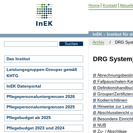
Home
Kontakt
Aktuell
InEK – Institut für
Archiv
DRG Syst
DRG Systemj
Das Institut
Leistungsgruppen-Grouper gemäß
Abrechnungsbest
KHTG
Fallpauschalen-Ka
InEK Datenportal
Definitionshandbu
Grouper/Zertifizie
Pflegepersonaluntergrenzen 2026
Kodierrichtlinien
Hinweise zur Leis
Pflegepersonaluntergrenzen 2025
Abschlussbericht 
Pflegebudget ab 2025
Besondere Einrich
NUB
Pflegebudget 2023 und 2024
Zu- / Abschläge