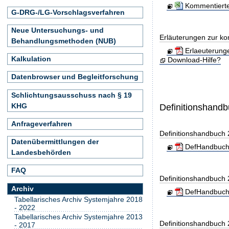
Kommentierte
G-DRG-/LG-Vorschlagsverfahren
Neue Untersuchungs- und
Erläuterungen zur ko
Behandlungsmethoden (NUB)
Erlaeuterung
Kalkulation
Download-Hilfe?
Datenbrowser und Begleitforschung
Schlichtungsausschuss nach § 19
KHG
Definitionshand
Anfrageverfahren
Definitionshandbuch
Datenübermittlungen der
DefHandbuch
Landesbehörden
FAQ
Definitionshandbuch
Archiv
DefHandbuch
Tabellarisches Archiv Systemjahre 2018
- 2022
Tabellarisches Archiv Systemjahre 2013
Definitionshandbuch
- 2017