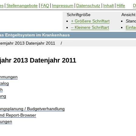
es
Stellenangebote
FAQ
Impressum
Datenschutz
Inhalt
Hilfe
D
Schriftgröße
Ansicht
+ Größere Schriftart
Stand
– Kleinere Schriftart
Einfa
 das Entgeltsystem im Krankenhaus
emjahr 2013 Datenjahr 2011
ahr 2013 Datenjahr 2011
immungen
talog
ch
rung
tungsplanung / Budgetverhandlung
und Report-Browser
tungen