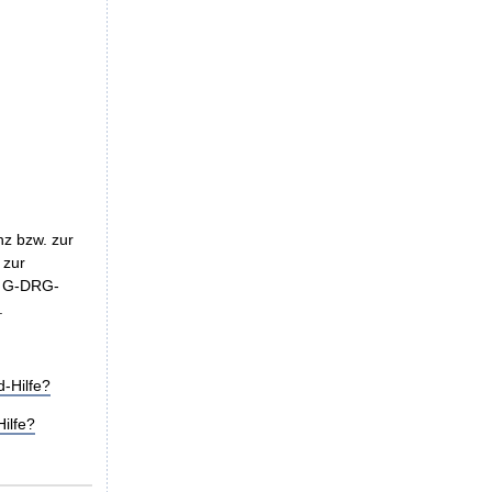
nz bzw. zur
 zur
es G-DRG-
.
-Hilfe?
ilfe?