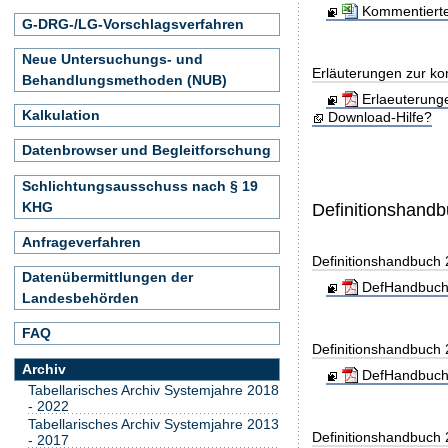
Kommentierte
G-DRG-/LG-Vorschlagsverfahren
Neue Untersuchungs- und
Erläuterungen zur ko
Behandlungsmethoden (NUB)
Erlaeuterung
Kalkulation
Download-Hilfe?
Datenbrowser und Begleitforschung
Schlichtungsausschuss nach § 19
KHG
Definitionshand
Anfrageverfahren
Definitionshandbuch
Datenübermittlungen der
DefHandbuch
Landesbehörden
FAQ
Definitionshandbuch
Archiv
DefHandbuch
Tabellarisches Archiv Systemjahre 2018
- 2022
Tabellarisches Archiv Systemjahre 2013
Definitionshandbuch
- 2017