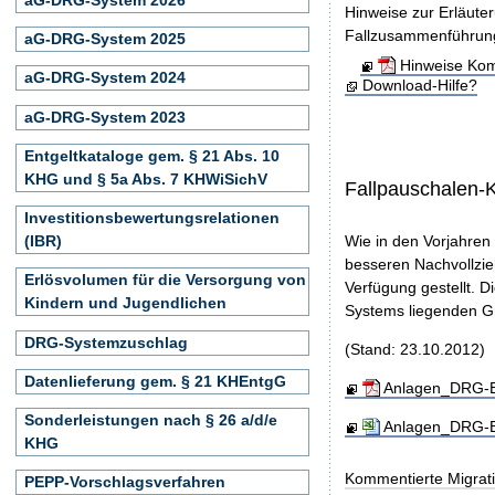
Hinweise zur Erläute
Fallzusammenführun
aG-DRG-System 2025
Hinweise Kom
aG-DRG-System 2024
Download-Hilfe?
aG-DRG-System 2023
Entgeltkataloge gem. § 21 Abs. 10
KHG und § 5a Abs. 7 KHWiSichV
Fallpauschalen-
Investitionsbewertungsrelationen
(IBR)
Wie in den Vorjahren
besseren Nachvollzie
Erlösvolumen für die Versorgung von
Verfügung gestellt. D
Kindern und Jugendlichen
Systems liegenden Gr
DRG-Systemzuschlag
(Stand: 23.10.2012)
Datenlieferung gem. § 21 KHEntgG
Anlagen_DRG-En
Sonderleistungen nach § 26 a/d/e
Anlagen_DRG-En
KHG
Kommentierte Migrati
PEPP-Vorschlagsverfahren