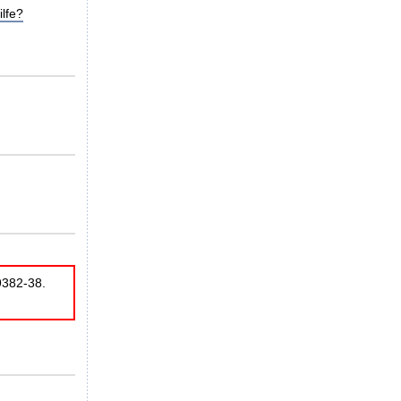
lfe?
9382-38.