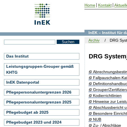
Home
Kontakt
Aktuell
InEK – Institut für
Archiv
DRG Syst
DRG Systemj
Das Institut
Leistungsgruppen-Grouper gemäß
Abrechnungsbest
KHTG
Fallpauschalen-Ka
InEK Datenportal
Definitionshandbu
Grouper/Zertifizie
Pflegepersonaluntergrenzen 2026
Kodierrichtlinien
Hinweise zur Leis
Pflegepersonaluntergrenzen 2025
Abschlussbericht 
Pflegebudget ab 2025
Besondere Einrich
NUB
Pflegebudget 2023 und 2024
Zu- / Abschläge