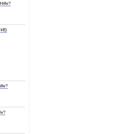
Hilfe?
 kB)
lfe?
fe?