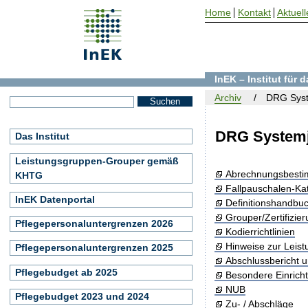
Home
Kontakt
Aktuell
InEK – Institut für
Archiv
DRG Syst
DRG Systemj
Das Institut
Leistungsgruppen-Grouper gemäß
Abrechnungsbest
KHTG
Fallpauschalen-Ka
InEK Datenportal
Definitionshandbu
Grouper/Zertifizie
Pflegepersonaluntergrenzen 2026
Kodierrichtlinien
Hinweise zur Leis
Pflegepersonaluntergrenzen 2025
Abschlussbericht 
Pflegebudget ab 2025
Besondere Einrich
NUB
Pflegebudget 2023 und 2024
Zu- / Abschläge