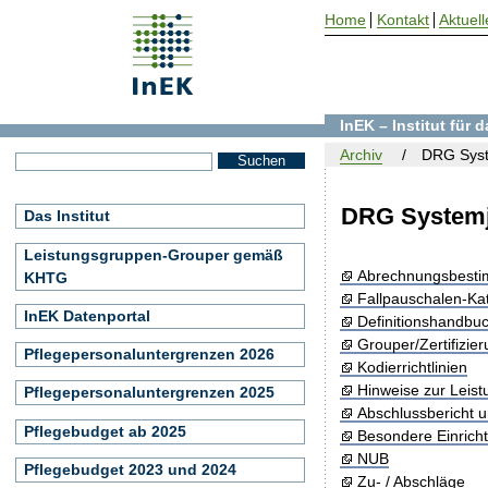
Home
Kontakt
Aktuell
InEK – Institut für
Archiv
DRG Syst
DRG Systemj
Das Institut
Leistungsgruppen-Grouper gemäß
Abrechnungsbest
KHTG
Fallpauschalen-Ka
InEK Datenportal
Definitionshandbu
Grouper/Zertifizie
Pflegepersonaluntergrenzen 2026
Kodierrichtlinien
Hinweise zur Leis
Pflegepersonaluntergrenzen 2025
Abschlussbericht 
Pflegebudget ab 2025
Besondere Einrich
NUB
Pflegebudget 2023 und 2024
Zu- / Abschläge