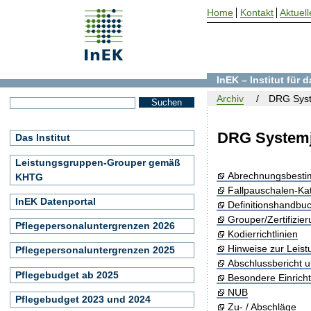
Home
Kontakt
Aktuell
InEK – Institut für
Archiv
DRG Syst
DRG Systemj
Das Institut
Leistungsgruppen-Grouper gemäß
Abrechnungsbest
KHTG
Fallpauschalen-Ka
InEK Datenportal
Definitionshandbu
Grouper/Zertifizie
Pflegepersonaluntergrenzen 2026
Kodierrichtlinien
Hinweise zur Leis
Pflegepersonaluntergrenzen 2025
Abschlussbericht 
Pflegebudget ab 2025
Besondere Einrich
NUB
Pflegebudget 2023 und 2024
Zu- / Abschläge