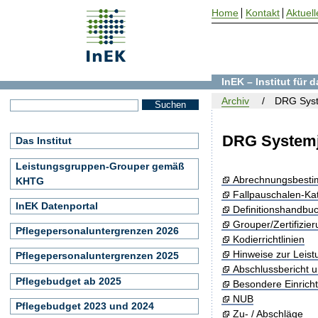
Home
Kontakt
Aktuell
InEK – Institut für
Archiv
DRG Syst
DRG Systemj
Das Institut
Leistungsgruppen-Grouper gemäß
Abrechnungsbest
KHTG
Fallpauschalen-Ka
InEK Datenportal
Definitionshandbu
Grouper/Zertifizie
Pflegepersonaluntergrenzen 2026
Kodierrichtlinien
Hinweise zur Leis
Pflegepersonaluntergrenzen 2025
Abschlussbericht 
Pflegebudget ab 2025
Besondere Einrich
NUB
Pflegebudget 2023 und 2024
Zu- / Abschläge