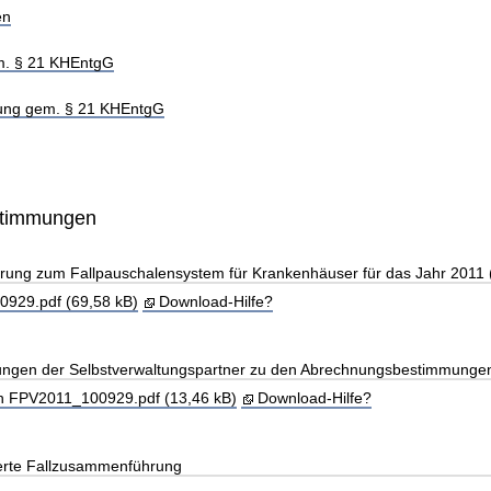
en
m. § 21 KHEntgG
hung gem. § 21 KHEntgG
stimmungen
arung zum Fallpauschalensystem für Krankenhäuser für das Jahr 2011
929.pdf (69,58 kB)
Download-Hilfe?
llungen der Selbstverwaltungspartner zu den Abrechnungsbestimmunge
n FPV2011_100929.pdf (13,46 kB)
Download-Hilfe?
erte Fallzusammenführung