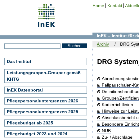
Home
Kontakt
Aktuell
InEK – Institut für
Archiv
DRG Syst
DRG Systemj
Das Institut
Leistungsgruppen-Grouper gemäß
Abrechnungsbest
KHTG
Fallpauschalen-Ka
InEK Datenportal
Definitionshandbu
Grouper/Zertifizie
Pflegepersonaluntergrenzen 2026
Kodierrichtlinien
Hinweise zur Leis
Pflegepersonaluntergrenzen 2025
Abschlussbericht 
Pflegebudget ab 2025
Besondere Einrich
NUB
Pflegebudget 2023 und 2024
Zu- / Abschläge