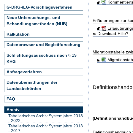
Kommentierte
G-DRG-/LG-Vorschlagsverfahren
Neue Untersuchungs- und
Erläuterungen zur ko
Behandlungsmethoden (NUB)
Erlaeuterung
Download-Hilfe?
Kalkulation
Datenbrowser und Begleitforschung
Migrationstabelle zw
Schlichtungsausschuss nach § 19
Migrationsta
KHG
Anfrageverfahren
Datenübermittlungen der
Definitionshand
Landesbehörden
FAQ
Archiv
Tabellarisches Archiv Systemjahre 2018
(Definitionshandbu
- 2022
Tabellarisches Archiv Systemjahre 2013
- 2017
Definitionshandbuch