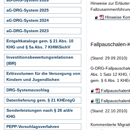
Hinweise zur Erläute
Fallzusammenführun
aG-DRG-System 2025
Hinweise Kom
aG-DRG-System 2024
aG-DRG-System 2023
Entgeltkataloge gem. § 21 Abs. 10
Fallpauschalen-
KHG und § 5a Abs. 7 KHWiSichV
Investitionsbewertungsrelationen
(Stand: 29.09.2010)
(IBR)
G-DRG-Fallpauschale
Erlösvolumen für die Versorgung von
Abs. 1 Satz 12 KHG, 
Kindern und Jugendlichen
gem. § 6 Abs. 1 KHEn
DRG-Systemzuschlag
Fallpauschalen
Datenlieferung gem. § 21 KHEntgG
Fallpauschalen
Sonderleistungen nach § 26 a/d/e
(Stand: 22.10.2010)
KHG
Kommentierte Migrati
PEPP-Vorschlagsverfahren