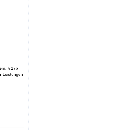
gem. § 17b
r Leistungen