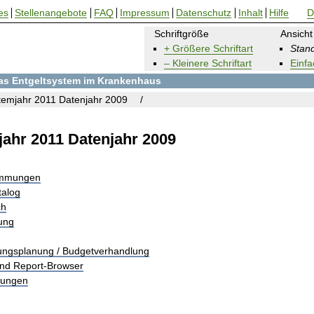
es
Stellenangebote
FAQ
Impressum
Datenschutz
Inhalt
Hilfe
D
Schriftgröße
Ansicht
+ Größere Schriftart
Stand
– Kleinere Schriftart
Einfa
 das Entgeltsystem im Krankenhaus
emjahr 2011 Datenjahr 2009
ahr 2011 Datenjahr 2009
immungen
talog
ch
rung
tungsplanung / Budgetverhandlung
und Report-Browser
tungen