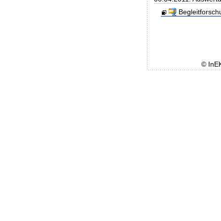
Begleitforsc
© InE