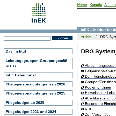
Home
Kontakt
Aktuell
InEK – Institut für
Archiv
DRG Syst
DRG Systemj
Das Institut
Leistungsgruppen-Grouper gemäß
Abrechnungsbest
KHTG
Fallpauschalen-Ka
InEK Datenportal
Definitionshandbu
Grouper/Zertifizie
Pflegepersonaluntergrenzen 2026
Kodierrichtlinien
Hinweise zur Leis
Pflegepersonaluntergrenzen 2025
Abschlussbericht 
Pflegebudget ab 2025
Besondere Einrich
NUB
Pflegebudget 2023 und 2024
Zu- / Abschläge